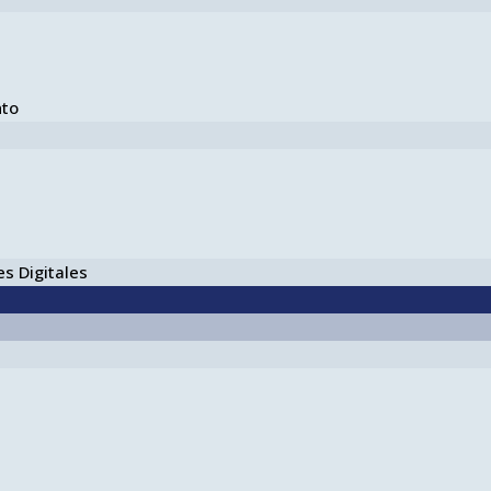
nto
s Digitales