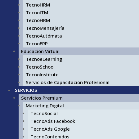
TecnoHRM
TecnoITM
TecnoHRM
TecnoMensajería
TecnoAutómata
TecnoERP
Educación Virtual
TecnoeLearning
TecnoSchool
TecnoInstitute
Servicios de Capacitación Profesional
SERVICIOS
Servicios Premium
Marketing Digital
TecnoSocial
TecnoAds Facebook
TecnoAds Google
TecnoContenidos