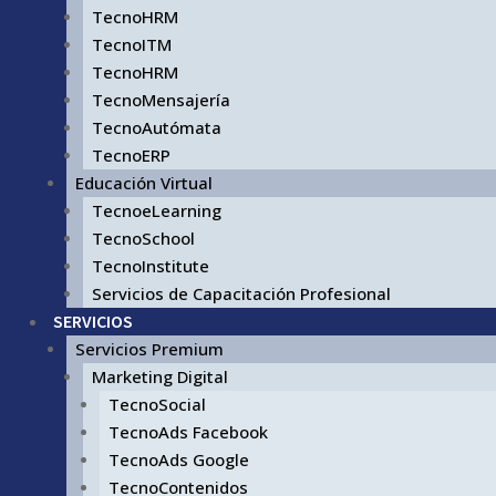
TecnoHRM
TecnoITM
TecnoHRM
TecnoMensajería
TecnoAutómata
TecnoERP
Educación Virtual
TecnoeLearning
TecnoSchool
TecnoInstitute
Servicios de Capacitación Profesional
SERVICIOS
Servicios Premium
Marketing Digital
TecnoSocial
TecnoAds Facebook
TecnoAds Google
TecnoContenidos