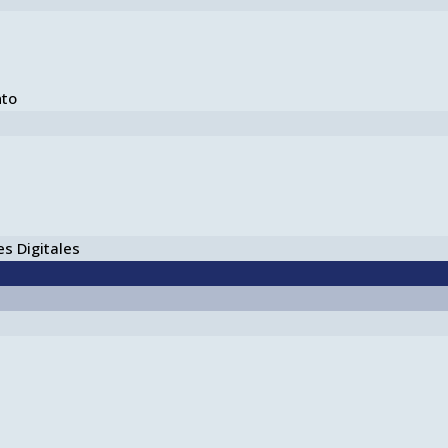
nto
s Digitales