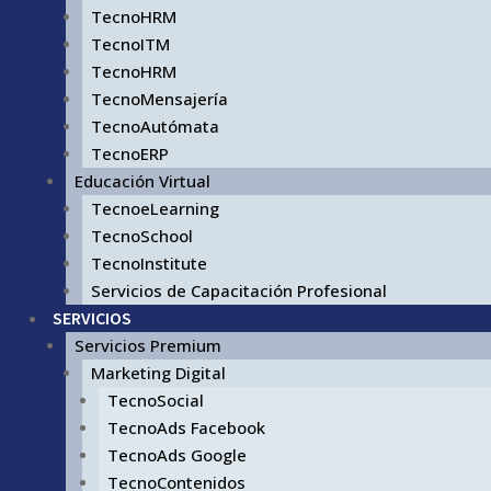
TecnoHRM
TecnoITM
TecnoHRM
TecnoMensajería
TecnoAutómata
TecnoERP
Educación Virtual
TecnoeLearning
TecnoSchool
TecnoInstitute
Servicios de Capacitación Profesional
SERVICIOS
Servicios Premium
Marketing Digital
TecnoSocial
TecnoAds Facebook
TecnoAds Google
TecnoContenidos