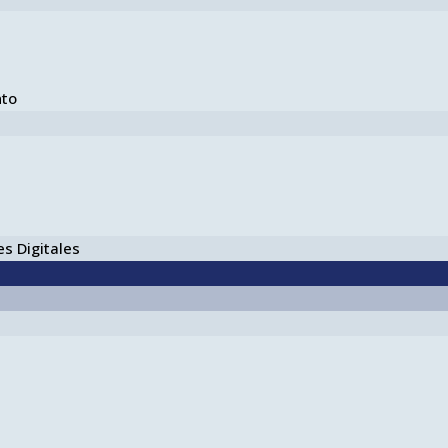
nto
s Digitales