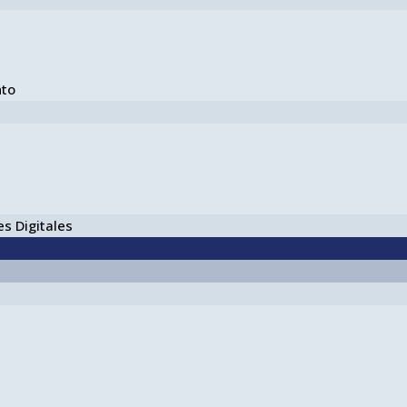
nto
s Digitales