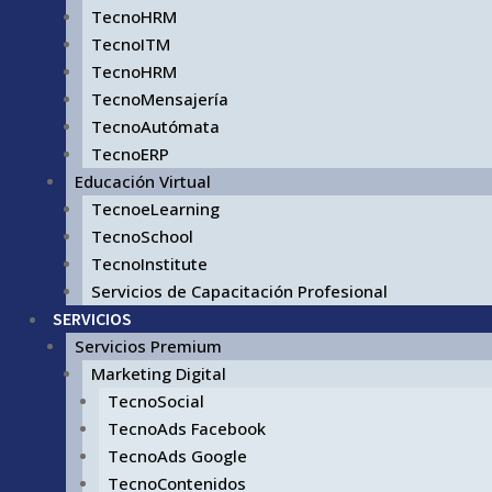
TecnoHRM
TecnoITM
TecnoHRM
TecnoMensajería
TecnoAutómata
TecnoERP
Educación Virtual
TecnoeLearning
TecnoSchool
TecnoInstitute
Servicios de Capacitación Profesional
SERVICIOS
Servicios Premium
Marketing Digital
TecnoSocial
TecnoAds Facebook
TecnoAds Google
TecnoContenidos