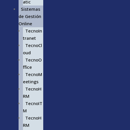
atic
Sistemas
de Gestión
Online
TecnoIn
tranet
TecnoCl
oud
TecnoO
ffice
TecnoM
eetings
TecnoH
RM
TecnoIT
M
TecnoH
RM