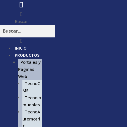
Buscar
INICIO
PRODUCTOS
Portales y
Páginas
Web
TecnoC
MS
TecnoIn
muebles
TecnoA
utomotri
z