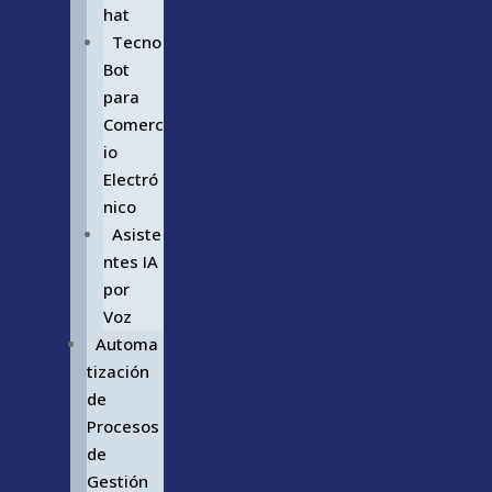
hat
Tecno
Bot
para
Comerc
io
Electró
nico
Asiste
ntes IA
por
Voz
Automa
tización
de
Procesos
de
Gestión