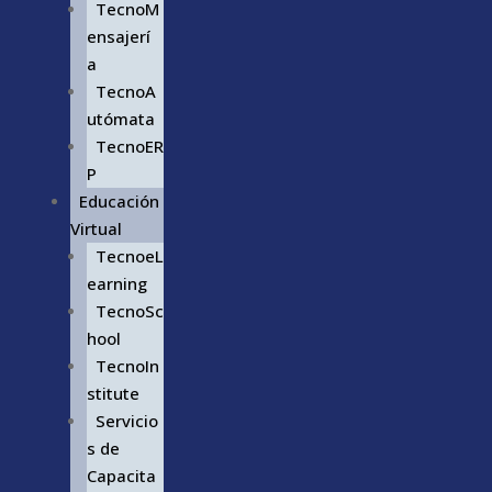
TecnoM
ensajerí
a
TecnoA
utómata
TecnoER
P
Educación
Virtual
TecnoeL
earning
TecnoSc
hool
TecnoIn
stitute
Servicio
s de
Capacita