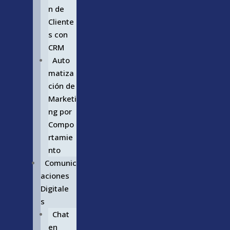
n de
Cliente
s con
CRM
Auto
matiza
ción de
Marketi
ng por
Compo
rtamie
nto
Comunic
aciones
Digitale
s
Chat
en