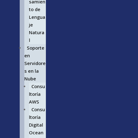
samien
to de
Lengua
je
Natura
l
Soporte
en
Servidore
s en la
Nube
Consu
ltoría
AWS
Consu
ltoría
Digital
Ocean