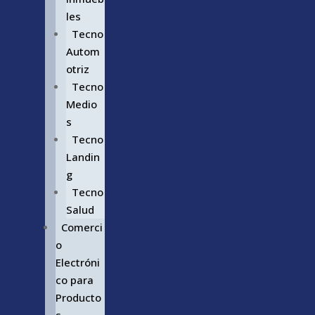
les
Tecno
Autom
otriz
Tecno
Medio
s
Tecno
Landin
g
Tecno
Salud
Comerci
o
Electróni
co para
Producto