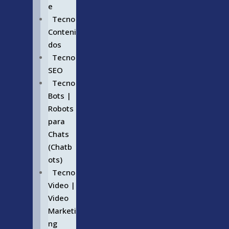
e
Tecno
Conteni
dos
Tecno
SEO
Tecno
Bots |
Robots
para
Chats
(Chatb
ots)
Tecno
Video |
Video
Marketi
ng