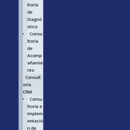
ltoría
de
Diagnó
stico
Consu
ltoría
de
Acomp
añamie
nto
Consult
oría
CRM
Consu
ltoría e
Implem
entació
n de