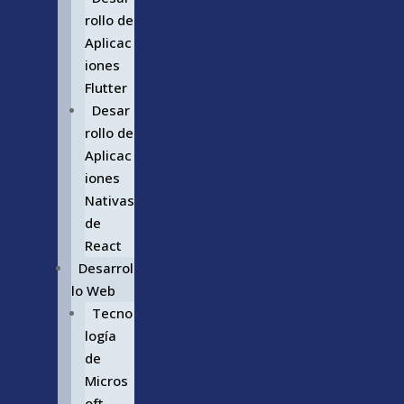
rollo de
Aplicac
iones
Flutter
Desar
rollo de
Aplicac
iones
Nativas
de
React
Desarrol
lo Web
Tecno
logía
de
Micros
oft