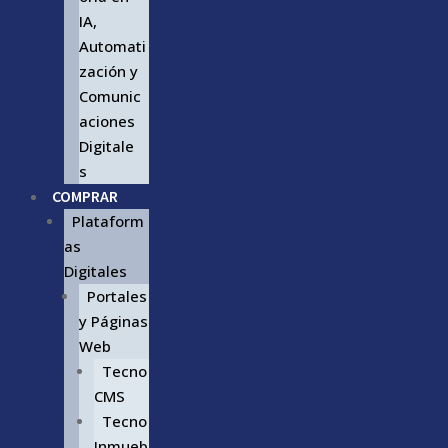
IA,
Automati
zación y
Comunic
aciones
Digitale
s
COMPRAR
Plataform
as
Digitales
Portales
y Páginas
Web
Tecno
CMS
Tecno
Inmueb