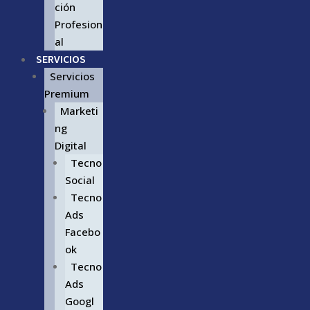
ción
Profesion
al
SERVICIOS
Servicios
Premium
Marketi
ng
Digital
Tecno
Social
Tecno
Ads
Facebo
ok
Tecno
Ads
Googl