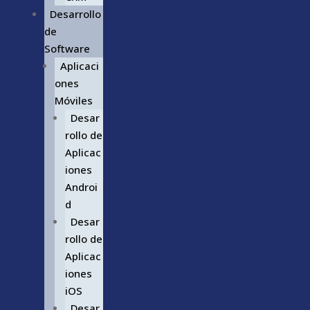
Desarrollo
de
Software
Aplicaci
ones
Móviles
Desar
rollo de
Aplicac
iones
Androi
d
Desar
rollo de
Aplicac
iones
iOS
Desar