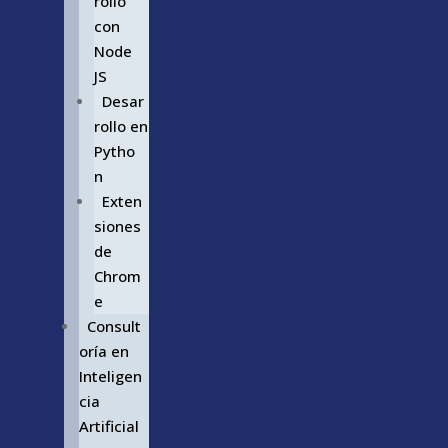
rollo
con
Node
JS
Desar
rollo en
Pytho
n
Exten
siones
de
Chrom
e
Consult
oría en
Inteligen
cia
Artificial