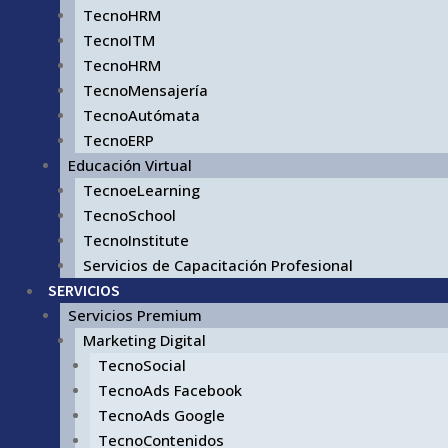
TecnoHRM
TecnoITM
TecnoHRM
TecnoMensajería
TecnoAutómata
TecnoERP
Educación Virtual
TecnoeLearning
TecnoSchool
TecnoInstitute
Servicios de Capacitación Profesional
SERVICIOS
Servicios Premium
Marketing Digital
TecnoSocial
TecnoAds Facebook
TecnoAds Google
TecnoContenidos