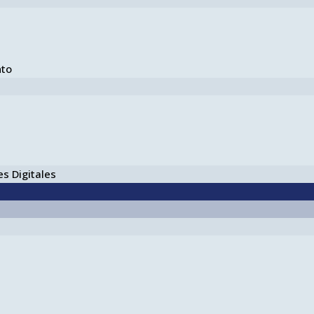
nto
s Digitales