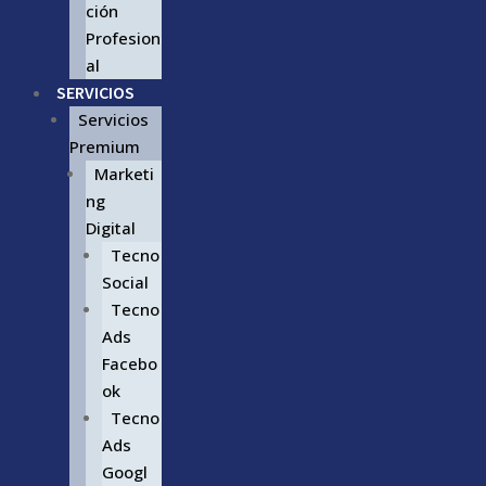
ción
Profesion
al
SERVICIOS
Servicios
Premium
Marketi
ng
Digital
Tecno
Social
Tecno
Ads
Facebo
ok
Tecno
Ads
Googl