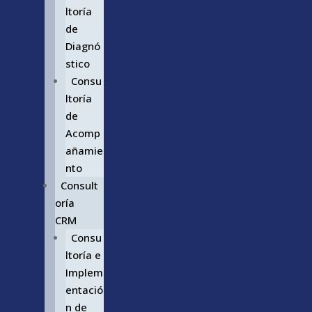
ltoría
de
Diagnó
stico
Consu
ltoría
de
Acomp
añamie
nto
Consult
oría
CRM
Consu
ltoría e
Implem
entació
n de