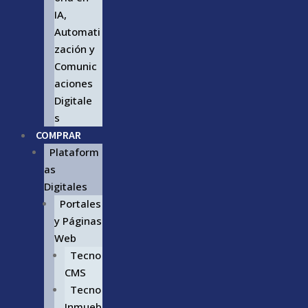
IA,
Automati
zación y
Comunic
aciones
Digitale
s
COMPRAR
Plataform
as
Digitales
Portales
y Páginas
Web
Tecno
CMS
Tecno
Inmueb