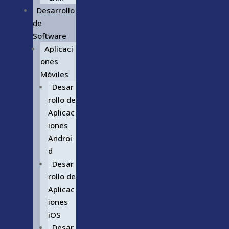
Desarrollo
de
Software
Aplicaci
ones
Móviles
Desar
rollo de
Aplicac
iones
Androi
d
Desar
rollo de
Aplicac
iones
iOS
Desar