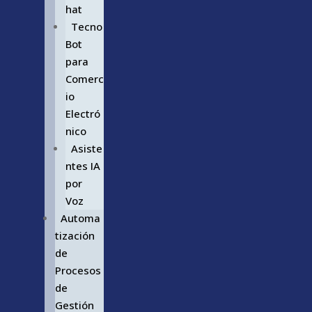
hat
Tecno
Bot
para
Comerc
io
Electró
nico
Asiste
ntes IA
por
Voz
Automa
tización
de
Procesos
de
Gestión