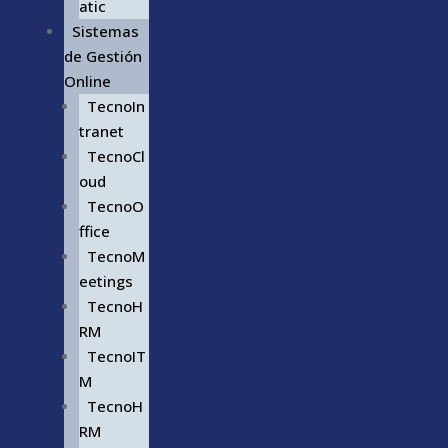
atic
Sistemas
de Gestión
Online
TecnoIn
tranet
TecnoCl
oud
TecnoO
ffice
TecnoM
eetings
TecnoH
RM
TecnoIT
M
TecnoH
RM