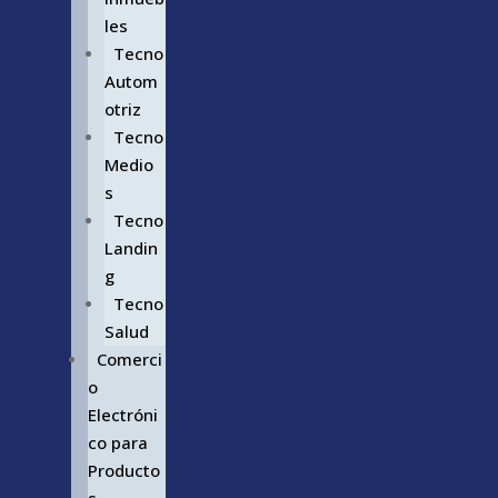
les
Tecno
Autom
otriz
Tecno
Medio
s
Tecno
Landin
g
Tecno
Salud
Comerci
o
Electróni
co para
Producto