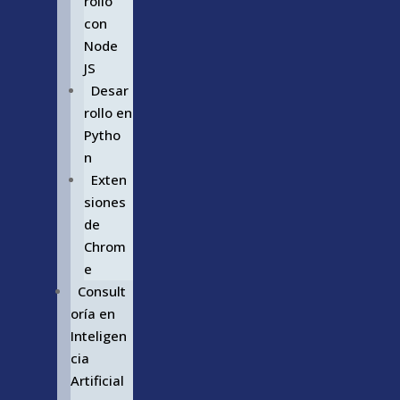
rollo
con
Node
JS
Desar
rollo en
Pytho
n
Exten
siones
de
Chrom
e
Consult
oría en
Inteligen
cia
Artificial