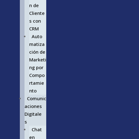
n de
Cliente
s con
CRM
Auto
matiza
ción de
Marketi
ng por
Compo
rtamie
nto
Comunic
aciones
Digitale
s
Chat
en