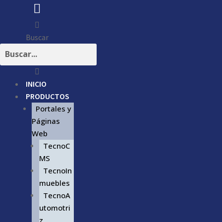
Buscar
INICIO
PRODUCTOS
Portales y
Páginas
Web
TecnoC
MS
TecnoIn
muebles
TecnoA
utomotri
z