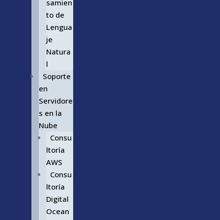
samien
to de
Lengua
je
Natura
l
Soporte
en
Servidore
s en la
Nube
Consu
ltoría
AWS
Consu
ltoría
Digital
Ocean