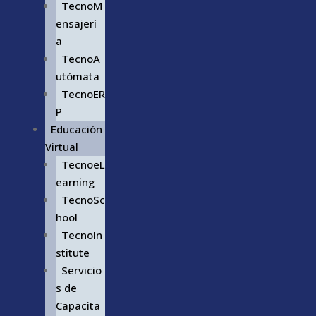
TecnoM
ensajerí
a
TecnoA
utómata
TecnoER
P
Educación
Virtual
TecnoeL
earning
TecnoSc
hool
TecnoIn
stitute
Servicio
s de
Capacita