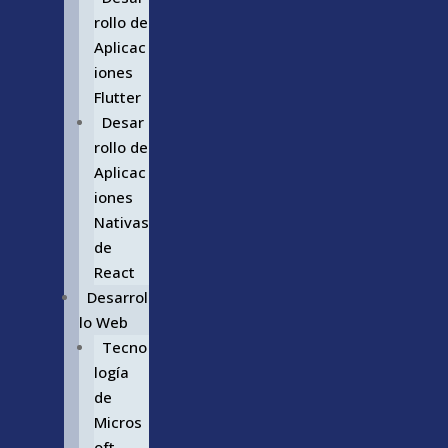
rollo de
Aplicac
iones
Flutter
Desar
rollo de
Aplicac
iones
Nativas
de
React
Desarrol
lo Web
Tecno
logía
de
Micros
oft