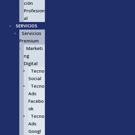
ción
Profesion
al
SERVICIOS
Servicios
Premium
Marketi
ng
Digital
Tecno
Social
Tecno
Ads
Facebo
ok
Tecno
Ads
Googl