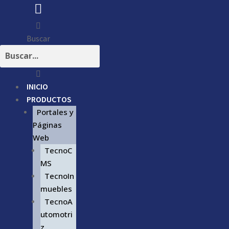
Buscar
INICIO
PRODUCTOS
Portales y
Páginas
Web
TecnoC
MS
TecnoIn
muebles
TecnoA
utomotri
z