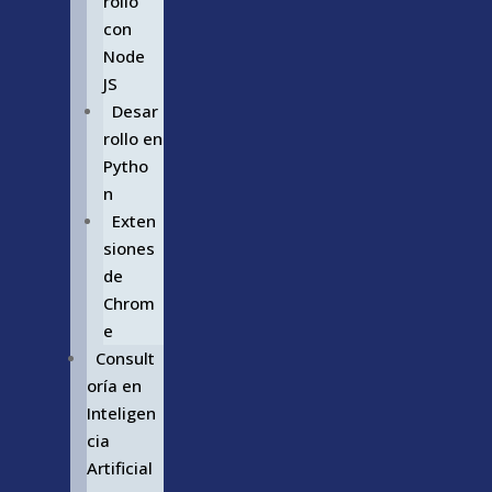
rollo
con
Node
JS
Desar
rollo en
Pytho
n
Exten
siones
de
Chrom
e
Consult
oría en
Inteligen
cia
Artificial