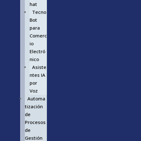
hat
Tecno
Bot
para
Comerc
io
Electró
nico
Asiste
ntes IA
por
Voz
Automa
tización
de
Procesos
de
Gestión