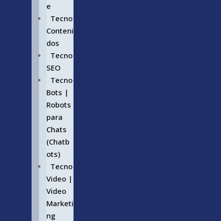
e
Tecno
Conteni
dos
Tecno
SEO
Tecno
Bots |
Robots
para
Chats
(Chatb
ots)
Tecno
Video |
Video
Marketi
ng