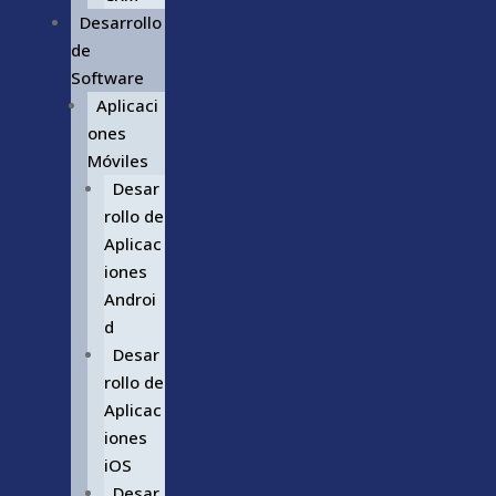
Desarrollo
de
Software
Aplicaci
ones
Móviles
Desar
rollo de
Aplicac
iones
Androi
d
Desar
rollo de
Aplicac
iones
iOS
Desar