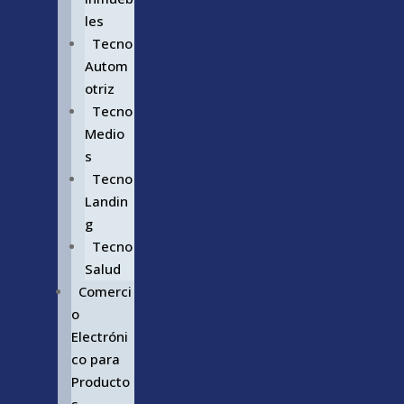
les
Tecno
Autom
otriz
Tecno
Medio
s
Tecno
Landin
g
Tecno
Salud
Comerci
o
Electróni
co para
Producto