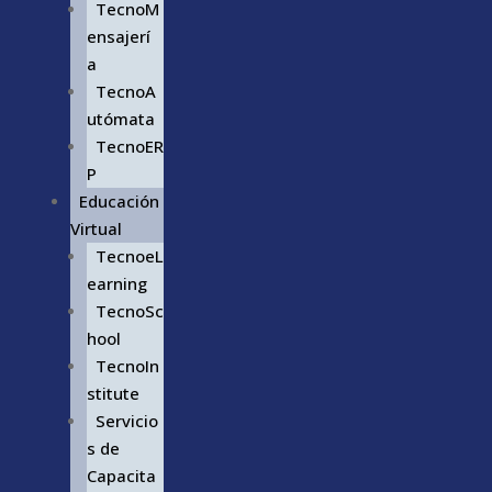
TecnoM
ensajerí
a
TecnoA
utómata
TecnoER
P
Educación
Virtual
TecnoeL
earning
TecnoSc
hool
TecnoIn
stitute
Servicio
s de
Capacita