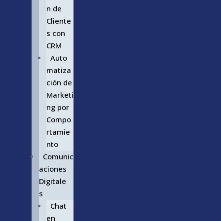
n de
Cliente
s con
CRM
Auto
matiza
ción de
Marketi
ng por
Compo
rtamie
nto
Comunic
aciones
Digitale
s
Chat
en