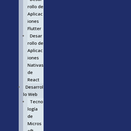
rollo de
Aplicac
iones
Flutter
Desar
rollo de
Aplicac
iones
Nativas
de
React
Desarrol
lo Web
Tecno
logía
de
Micros
oft