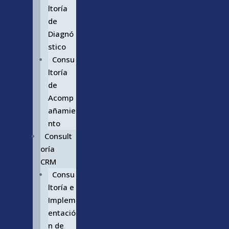
ltoría
de
Diagnó
stico
Consu
ltoría
de
Acomp
añamie
nto
Consult
oría
CRM
Consu
ltoría e
Implem
entació
n de