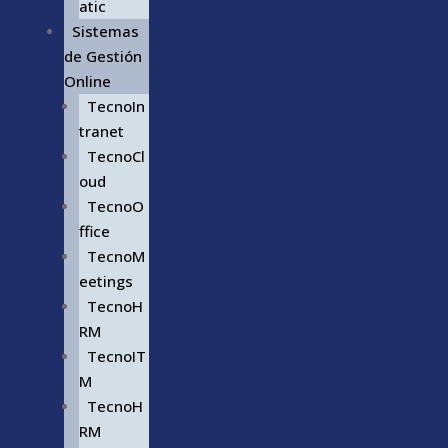
atic
Sistemas
de Gestión
Online
TecnoIn
tranet
TecnoCl
oud
TecnoO
ffice
TecnoM
eetings
TecnoH
RM
TecnoIT
M
TecnoH
RM