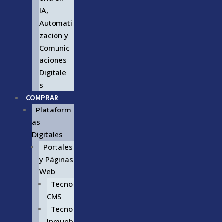
IA,
Automati
zación y
Comunic
aciones
Digitale
s
COMPRAR
Plataform
as
Digitales
Portales
y Páginas
Web
Tecno
CMS
Tecno
Inmueb