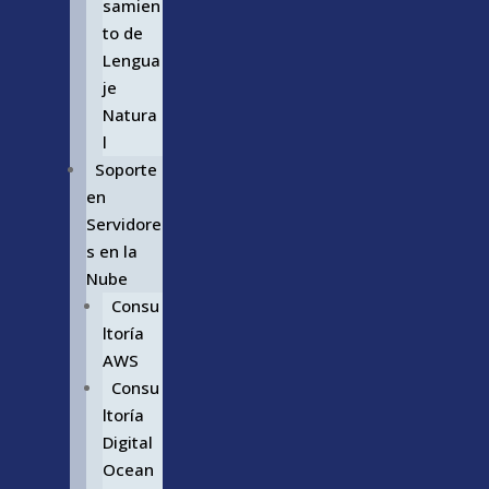
samien
to de
Lengua
je
Natura
l
Soporte
en
Servidore
s en la
Nube
Consu
ltoría
AWS
Consu
ltoría
Digital
Ocean