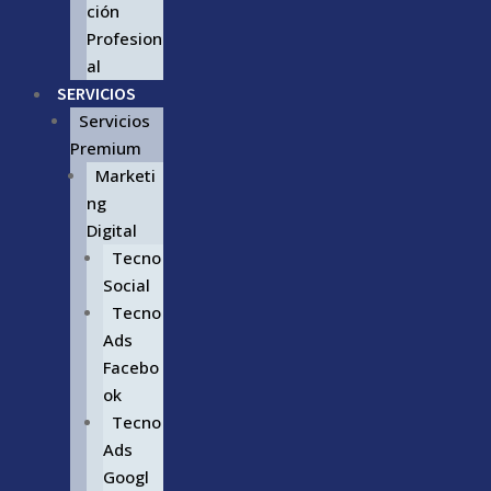
ción
Profesion
al
SERVICIOS
Servicios
Premium
Marketi
ng
Digital
Tecno
Social
Tecno
Ads
Facebo
ok
Tecno
Ads
Googl