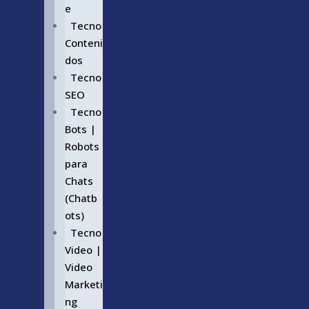
e
Tecno
Conteni
dos
Tecno
SEO
Tecno
Bots |
Robots
para
Chats
(Chatb
ots)
Tecno
Video |
Video
Marketi
ng