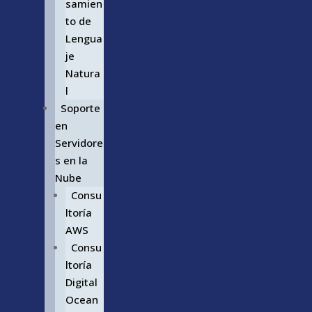
samien
to de
Lengua
je
Natura
l
Soporte
en
Servidore
s en la
Nube
Consu
ltoría
AWS
Consu
ltoría
Digital
Ocean