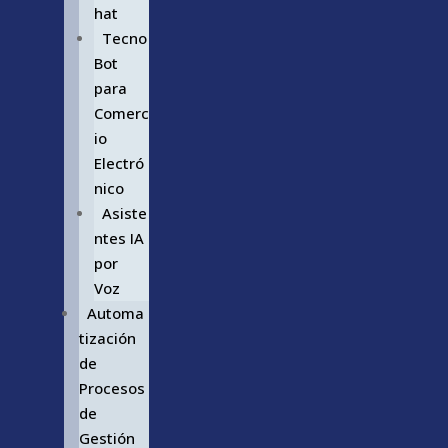
hat
Tecno
Bot
para
Comerc
io
Electró
nico
Asiste
ntes IA
por
Voz
Automa
tización
de
Procesos
de
Gestión