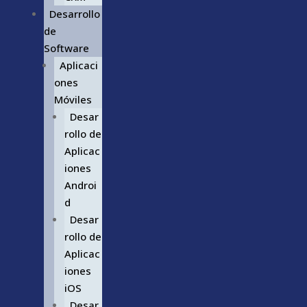
Desarrollo
de
Software
Aplicaci
ones
Móviles
Desar
rollo de
Aplicac
iones
Androi
d
Desar
rollo de
Aplicac
iones
iOS
Desar