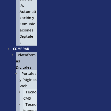
IA,
Automati
zación y
Comunic
aciones
Digitale
s
COMPRAR
Plataform
as
Digitales
Portales
y Páginas
Web
Tecno
CMS
Tecno
Inmueb