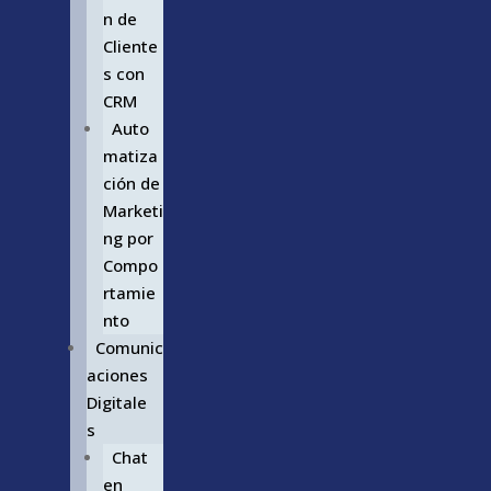
n de
Cliente
s con
CRM
Auto
matiza
ción de
Marketi
ng por
Compo
rtamie
nto
Comunic
aciones
Digitale
s
Chat
en