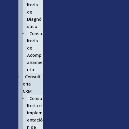
ltoría
de
Diagnó
stico
Consu
ltoría
de
Acomp
añamie
nto
Consult
oría
CRM
Consu
ltoría e
Implem
entació
n de