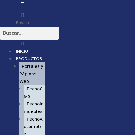
Buscar
INICIO
PRODUCTOS
Portales y
Páginas
Web
TecnoC
MS
TecnoIn
muebles
TecnoA
utomotri
z