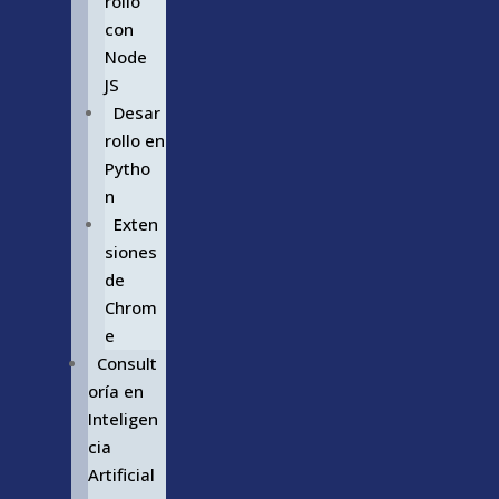
rollo
con
Node
JS
Desar
rollo en
Pytho
n
Exten
siones
de
Chrom
e
Consult
oría en
Inteligen
cia
Artificial