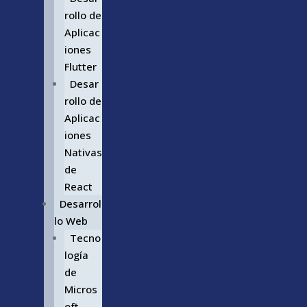
rollo de
Aplicac
iones
Flutter
Desar
rollo de
Aplicac
iones
Nativas
de
React
Desarrol
lo Web
Tecno
logía
de
Micros
oft