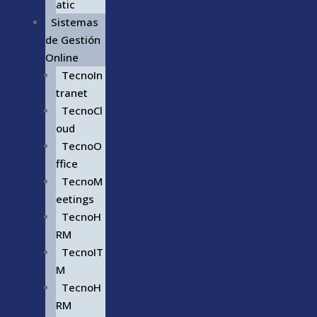
atic
Sistemas
de Gestión
Online
TecnoIn
tranet
TecnoCl
oud
TecnoO
ffice
TecnoM
eetings
TecnoH
RM
TecnoIT
M
TecnoH
RM