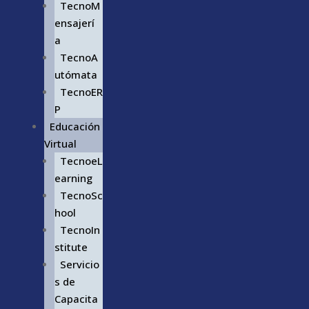
TecnoM
ensajerí
a
TecnoA
utómata
TecnoER
P
Educación
Virtual
TecnoeL
earning
TecnoSc
hool
TecnoIn
stitute
Servicio
s de
Capacita