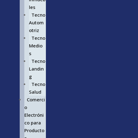
les
Tecno
Autom
otriz
Tecno
Medio
s
Tecno
Landin
g
Tecno
Salud
Comerci
o
Electróni
co para
Producto