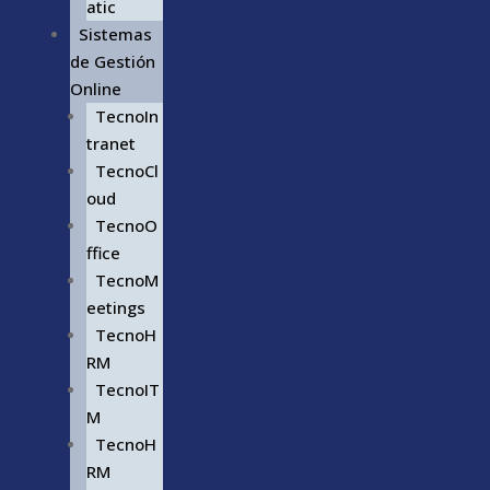
atic
Sistemas
de Gestión
Online
TecnoIn
tranet
TecnoCl
oud
TecnoO
ffice
TecnoM
eetings
TecnoH
RM
TecnoIT
M
TecnoH
RM