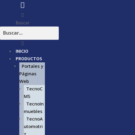
Buscar
INICIO
PRODUCTOS
Portales y
Páginas
Web
TecnoC
MS
TecnoIn
muebles
TecnoA
utomotri
z