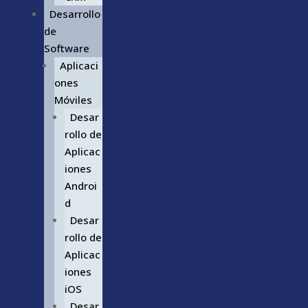
Desarrollo
de
Software
Aplicaci
ones
Móviles
Desar
rollo de
Aplicac
iones
Androi
d
Desar
rollo de
Aplicac
iones
iOS
Desar