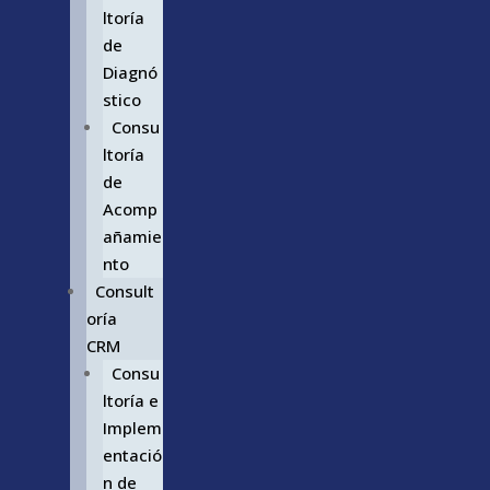
ltoría
de
Diagnó
stico
Consu
ltoría
de
Acomp
añamie
nto
Consult
oría
CRM
Consu
ltoría e
Implem
entació
n de