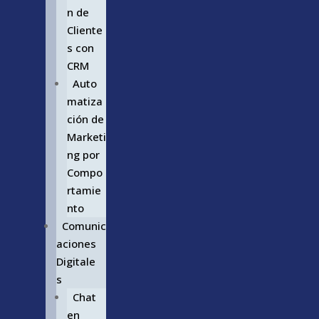
n de
Cliente
s con
CRM
Auto
matiza
ción de
Marketi
ng por
Compo
rtamie
nto
Comunic
aciones
Digitale
s
Chat
en