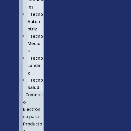
les
Tecno
Autom
otriz
Tecno
Medio
s
Tecno
Landin
g
Tecno
Salud
Comerci
o
Electróni
co para
Producto