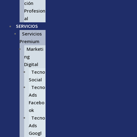
ción
Profesion
al
SERVICIOS
Servicios
Premium
Marketi
ng
Digital
Tecno
Social
Tecno
Ads
Facebo
ok
Tecno
Ads
Googl