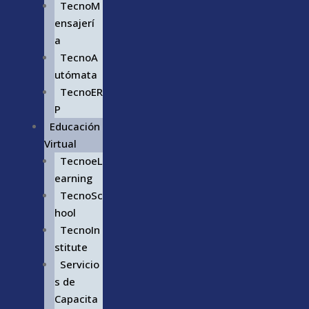
TecnoM
ensajerí
a
TecnoA
utómata
TecnoER
P
Educación
Virtual
TecnoeL
earning
TecnoSc
hool
TecnoIn
stitute
Servicio
s de
Capacita