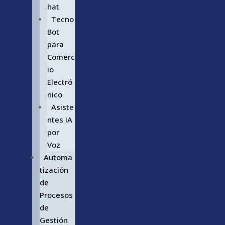
hat
Tecno
Bot
para
Comerc
io
Electró
nico
Asiste
ntes IA
por
Voz
Automa
tización
de
Procesos
de
Gestión