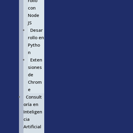
rollo
con
Node
JS
Desar
rollo en
Pytho
n
Exten
siones
de
Chrom
e
Consult
oría en
Inteligen
cia
Artificial