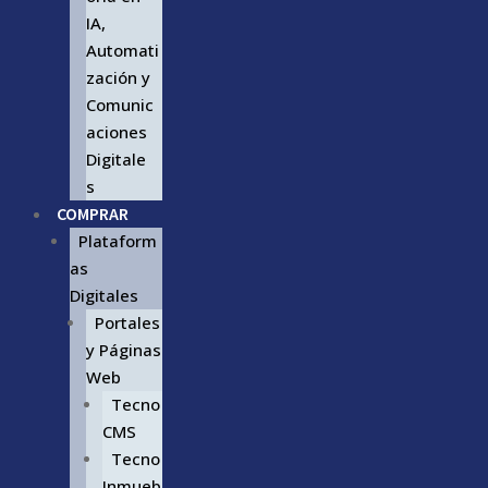
IA,
Automati
zación y
Comunic
aciones
Digitale
s
COMPRAR
Plataform
as
Digitales
Portales
y Páginas
Web
Tecno
CMS
Tecno
Inmueb