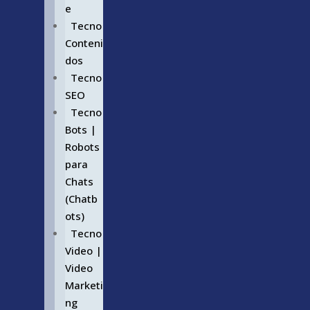
e
Tecno
Conteni
dos
Tecno
SEO
Tecno
Bots |
Robots
para
Chats
(Chatb
ots)
Tecno
Video |
Video
Marketi
ng