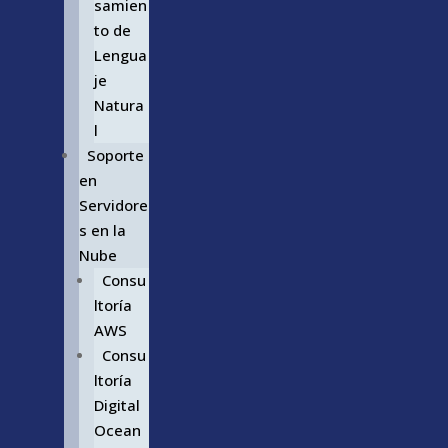
samien
to de
Lengua
je
Natura
l
Soporte
en
Servidore
s en la
Nube
Consu
ltoría
AWS
Consu
ltoría
Digital
Ocean