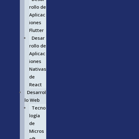
rollo de
Aplicac
iones
Flutter
Desar
rollo de
Aplicac
iones
Nativas
de
React
Desarrol
lo Web
Tecno
logía
de
Micros
oft