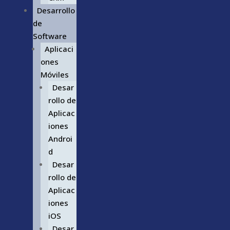
Desarrollo
de
Software
Aplicaci
ones
Móviles
Desar
rollo de
Aplicac
iones
Androi
d
Desar
rollo de
Aplicac
iones
iOS
Desar