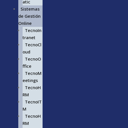
atic
Sistemas
de Gestión
Online
TecnoIn
tranet
TecnoCl
oud
TecnoO
ffice
TecnoM
eetings
TecnoH
RM
TecnoIT
M
TecnoH
RM