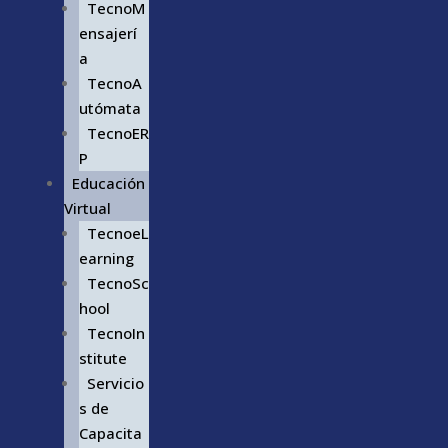
TecnoM
ensajerí
a
TecnoA
utómata
TecnoER
P
Educación
Virtual
TecnoeL
earning
TecnoSc
hool
TecnoIn
stitute
Servicio
s de
Capacita