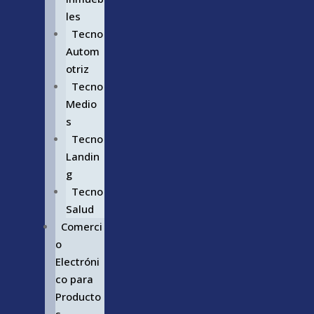
les
Tecno
Autom
otriz
Tecno
Medio
s
Tecno
Landin
g
Tecno
Salud
Comerci
o
Electróni
co para
Producto