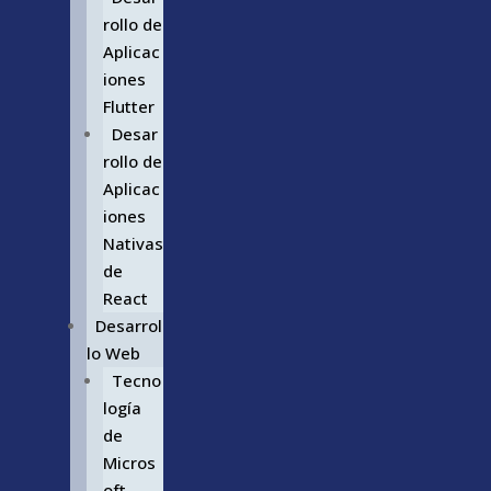
rollo de
Aplicac
iones
Flutter
Desar
rollo de
Aplicac
iones
Nativas
de
React
Desarrol
lo Web
Tecno
logía
de
Micros
oft