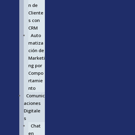
n de
Cliente
s con
CRM
Auto
matiza
ción de
Marketi
ng por
Compo
rtamie
nto
Comunic
aciones
Digitale
s
Chat
en