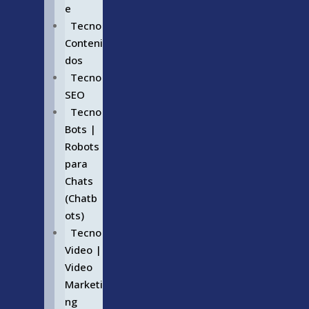
e
Tecno
Conteni
dos
Tecno
SEO
Tecno
Bots |
Robots
para
Chats
(Chatb
ots)
Tecno
Video |
Video
Marketi
ng