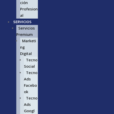
ción
Profesion
al
SERVICIOS
Servicios
Premium
Marketi
ng
Digital
Tecno
Social
Tecno
Ads
Facebo
ok
Tecno
Ads
Googl