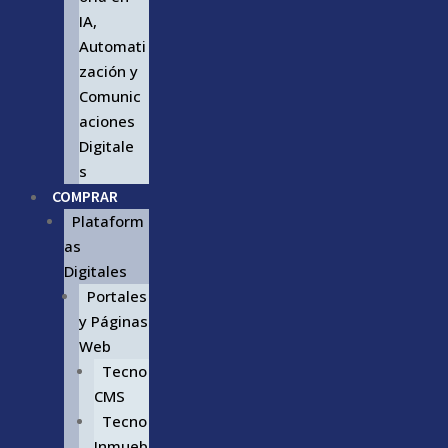
IA,
Automati
zación y
Comunic
aciones
Digitale
s
COMPRAR
Plataform
as
Digitales
Portales
y Páginas
Web
Tecno
CMS
Tecno
Inmueb