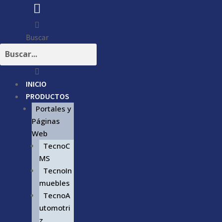
Buscar
INICIO
PRODUCTOS
Portales y
Páginas
Web
TecnoC
MS
TecnoIn
muebles
TecnoA
utomotri
z