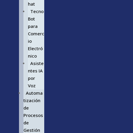
hat
Tecno
Bot
para
Comerc
io
Electró
nico
Asiste
ntes IA
por
Voz
Automa
tización
de
Procesos
de
Gestión