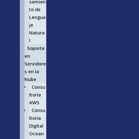
samien
to de
Lengua
je
Natura
l
Soporte
en
Servidore
s en la
Nube
Consu
ltoría
AWS
Consu
ltoría
Digital
Ocean