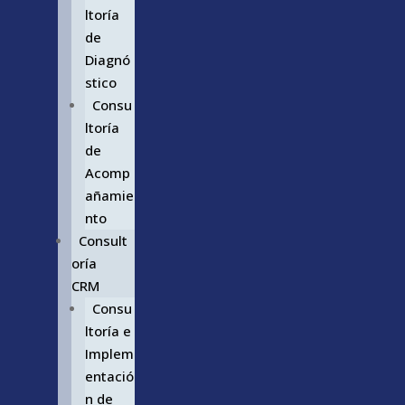
ltoría
de
Diagnó
stico
Consu
ltoría
de
Acomp
añamie
nto
Consult
oría
CRM
Consu
ltoría e
Implem
entació
n de