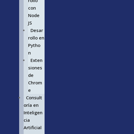
rollo
con
Node
JS
Desar
rollo en
Pytho
n
Exten
siones
de
Chrom
e
Consult
oría en
Inteligen
cia
Artificial