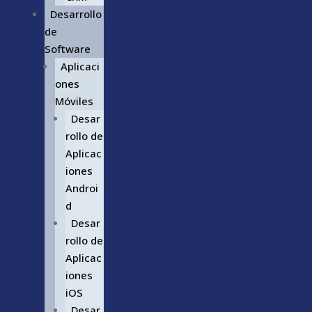
Desarrollo
de
Software
Aplicaci
ones
Móviles
Desar
rollo de
Aplicac
iones
Androi
d
Desar
rollo de
Aplicac
iones
iOS
Desar