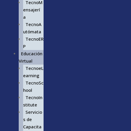
TecnoM
ensajerí
a
TecnoA
utómata
TecnoER
P
Educación
Virtual
TecnoeL
earning
TecnoSc
hool
TecnoIn
stitute
Servicio
s de
Capacita