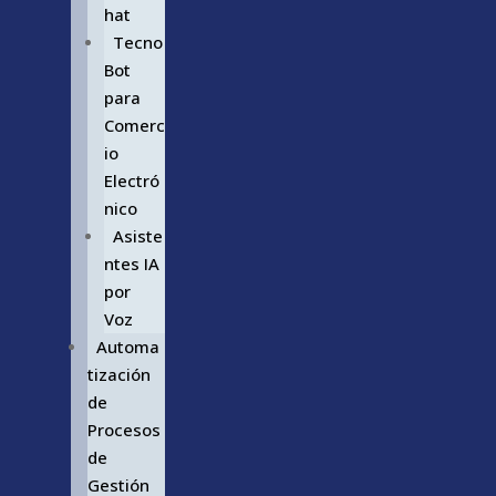
hat
Tecno
Bot
para
Comerc
io
Electró
nico
Asiste
ntes IA
por
Voz
Automa
tización
de
Procesos
de
Gestión