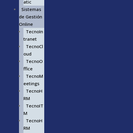
atic
Sistemas
de Gestión
Online
TecnoIn
tranet
TecnoCl
oud
TecnoO
ffice
TecnoM
eetings
TecnoH
RM
TecnoIT
M
TecnoH
RM