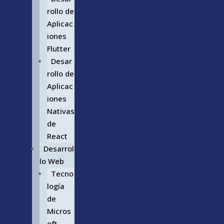
rollo de
Aplicac
iones
Flutter
Desar
rollo de
Aplicac
iones
Nativas
de
React
Desarrol
lo Web
Tecno
logía
de
Micros
oft