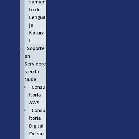
samien
to de
Lengua
je
Natura
l
Soporte
en
Servidore
s en la
Nube
Consu
ltoría
AWS
Consu
ltoría
Digital
Ocean