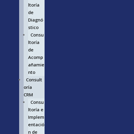
ltoría
de
Diagnó
stico
Consu
ltoría
de
Acomp
añamie
nto
Consult
oría
CRM
Consu
ltoría e
Implem
entació
n de