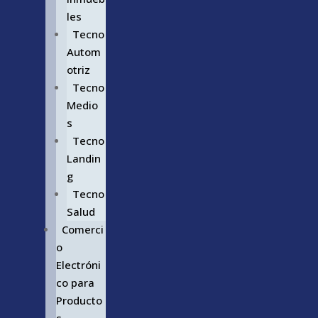
les
Tecno
Autom
otriz
Tecno
Medio
s
Tecno
Landin
g
Tecno
Salud
Comerci
o
Electróni
co para
Producto