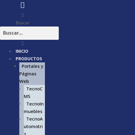
Buscar
INICIO
PRODUCTOS
Portales y
Páginas
Web
TecnoC
MS
TecnoIn
muebles
TecnoA
utomotri
z