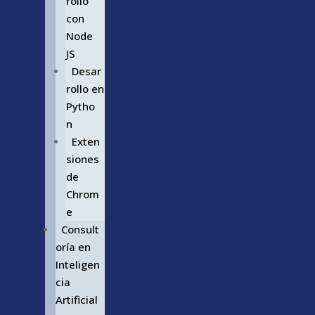
rollo
con
Node
JS
Desar
rollo en
Pytho
n
Exten
siones
de
Chrom
e
Consult
oría en
Inteligen
cia
Artificial