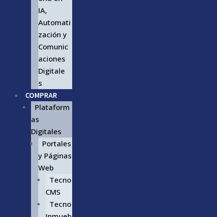
IA,
Automati
zación y
Comunic
aciones
Digitale
s
COMPRAR
Plataform
as
Digitales
Portales
y Páginas
Web
Tecno
CMS
Tecno
Inmueb