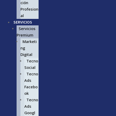
ción
Profesion
al
SERVICIOS
Servicios
Premium
Marketi
ng
Digital
Tecno
Social
Tecno
Ads
Facebo
ok
Tecno
Ads
Googl