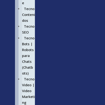
e
Tecno
Conteni
dos
Tecno
SEO
Tecno
Bots |
Robots
para
Chats
(Chatb
ots)
Tecno
Video |
Video
Marketi
ng