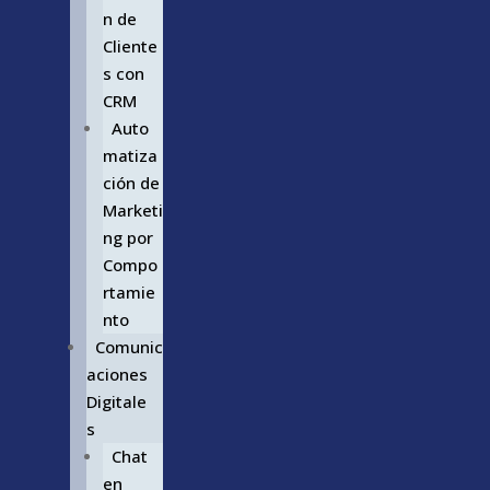
n de
Cliente
s con
CRM
Auto
matiza
ción de
Marketi
ng por
Compo
rtamie
nto
Comunic
aciones
Digitale
s
Chat
en