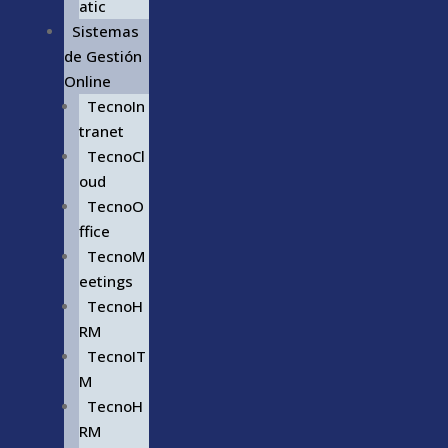
atic
Sistemas
de Gestión
Online
TecnoIn
tranet
TecnoCl
oud
TecnoO
ffice
TecnoM
eetings
TecnoH
RM
TecnoIT
M
TecnoH
RM