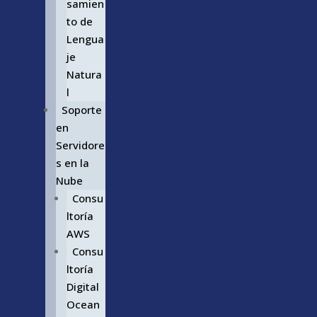
samien
to de
Lengua
je
Natura
l
Soporte
en
Servidore
s en la
Nube
Consu
ltoría
AWS
Consu
ltoría
Digital
Ocean