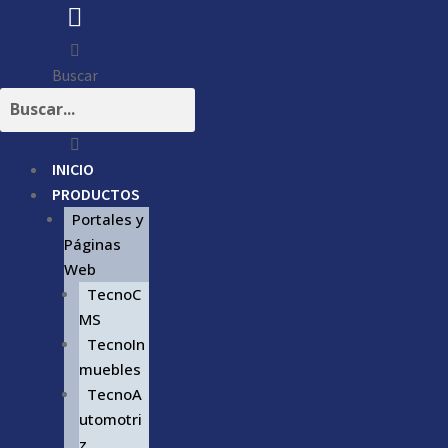
Buscar
INICIO
PRODUCTOS
Portales y
Páginas
Web
TecnoC
MS
TecnoIn
muebles
TecnoA
utomotri
z