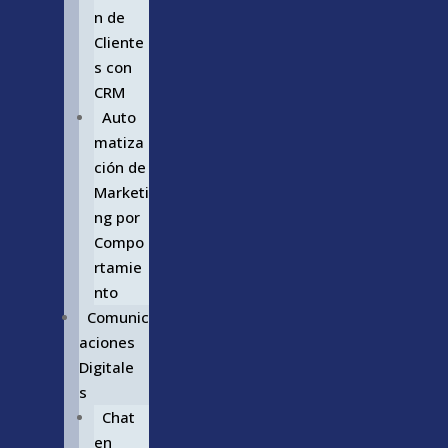
n de
Cliente
s con
CRM
Auto
matiza
ción de
Marketi
ng por
Compo
rtamie
nto
Comunic
aciones
Digitale
s
Chat
en