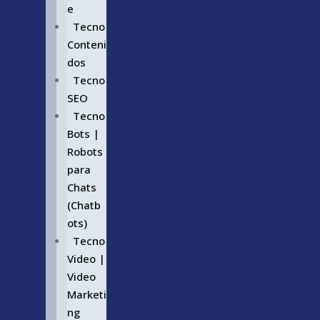
e
Tecno
Conteni
dos
Tecno
SEO
Tecno
Bots |
Robots
para
Chats
(Chatb
ots)
Tecno
Video |
Video
Marketi
ng