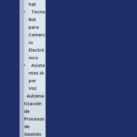
hat
Tecno
Bot
para
Comerc
io
Electró
nico
Asiste
ntes IA
por
Voz
Automa
tización
de
Procesos
de
Gestión