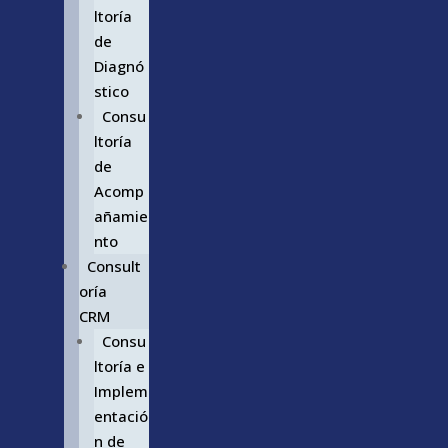
ltoría
de
Diagnó
stico
Consu
ltoría
de
Acomp
añamie
nto
Consult
oría
CRM
Consu
ltoría e
Implem
entació
n de