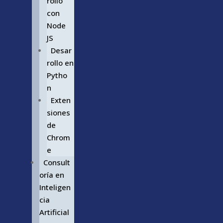
rollo
con
Node
JS
Desar
rollo en
Pytho
n
Exten
siones
de
Chrom
e
Consult
oría en
Inteligen
cia
Artificial