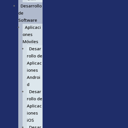
Desarrollo
de
Software
Aplicaci
ones
Móviles
Desar
rollo de
Aplicac
iones
Androi
d
Desar
rollo de
Aplicac
iones
iOS
Desar