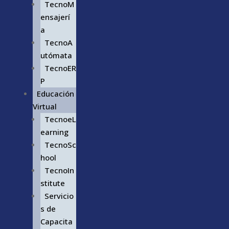
TecnoM
ensajerí
a
TecnoA
utómata
TecnoER
P
Educación
Virtual
TecnoeL
earning
TecnoSc
hool
TecnoIn
stitute
Servicio
s de
Capacita