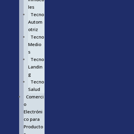
les
Tecno
Autom
otriz
Tecno
Medio
s
Tecno
Landin
g
Tecno
Salud
Comerci
o
Electróni
co para
Producto