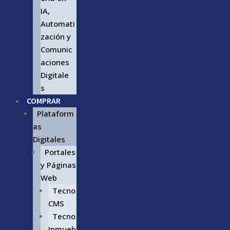
IA,
Automati
zación y
Comunic
aciones
Digitale
s
COMPRAR
Plataform
as
Digitales
Portales
y Páginas
Web
Tecno
CMS
Tecno
Inmueb