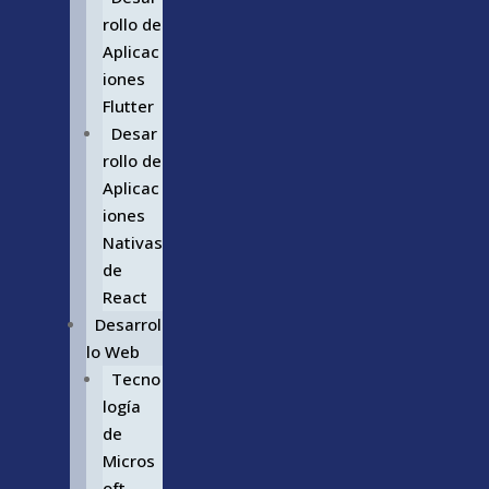
rollo de
Aplicac
iones
Flutter
Desar
rollo de
Aplicac
iones
Nativas
de
React
Desarrol
lo Web
Tecno
logía
de
Micros
oft