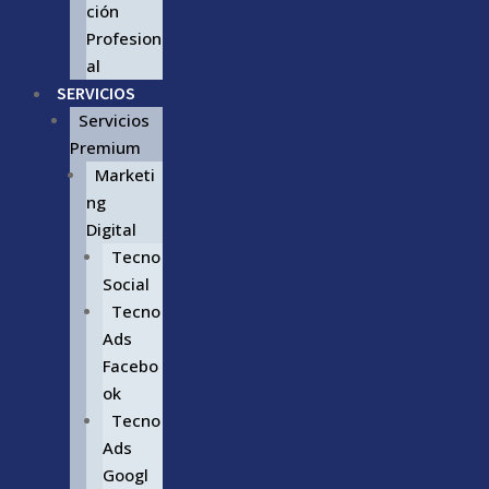
ción
Profesion
al
SERVICIOS
Servicios
Premium
Marketi
ng
Digital
Tecno
Social
Tecno
Ads
Facebo
ok
Tecno
Ads
Googl