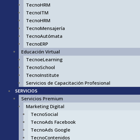
TecnoHRM
TecnoITM
TecnoHRM
TecnoMensajería
TecnoAutómata
TecnoERP
Educación Virtual
TecnoeLearning
TecnoSchool
TecnoInstitute
Servicios de Capacitación Profesional
SERVICIOS
Servicios Premium
Marketing Digital
TecnoSocial
TecnoAds Facebook
TecnoAds Google
TecnoContenidos