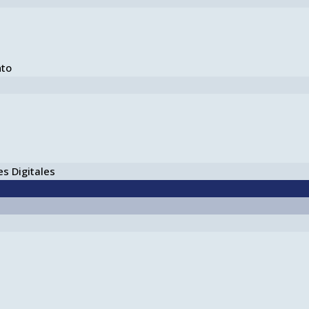
nto
s Digitales