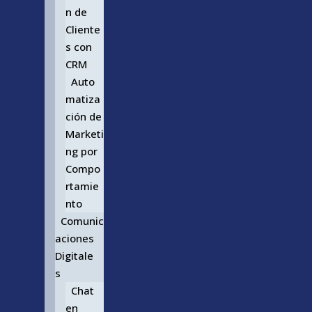
n de
Cliente
s con
CRM
Auto
matiza
ción de
Marketi
ng por
Compo
rtamie
nto
Comunic
aciones
Digitale
s
Chat
en