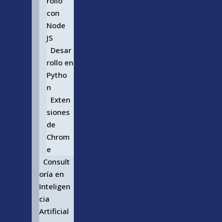
rollo
con
Node
JS
Desar
rollo en
Pytho
n
Exten
siones
de
Chrom
e
Consult
oría en
Inteligen
cia
Artificial