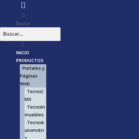
Buscar
INICIO
PRODUCTOS
Portales y
Páginas
Web
TecnoC
MS
TecnoIn
muebles
TecnoA
utomotri
z