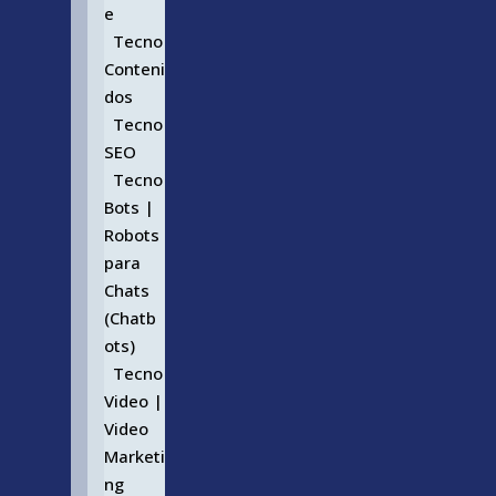
e
Tecno
Conteni
dos
Tecno
SEO
Tecno
Bots |
Robots
para
Chats
(Chatb
ots)
Tecno
Video |
Video
Marketi
ng