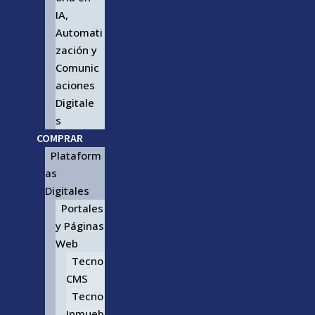
IA,
Automati
zación y
Comunic
aciones
Digitale
s
COMPRAR
Plataform
as
Digitales
Portales
y Páginas
Web
Tecno
CMS
Tecno
Inmueb