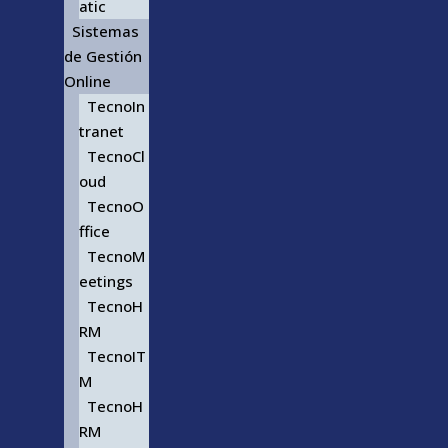
atic
Sistemas
de Gestión
Online
TecnoIn
tranet
TecnoCl
oud
TecnoO
ffice
TecnoM
eetings
TecnoH
RM
TecnoIT
M
TecnoH
RM