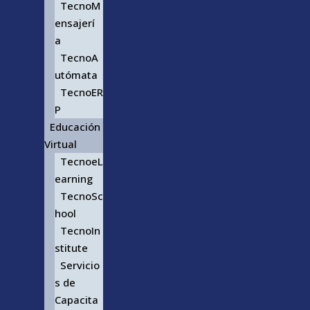
TecnoM
ensajerí
a
TecnoA
utómata
TecnoER
P
Educación
Virtual
TecnoeL
earning
TecnoSc
hool
TecnoIn
stitute
Servicio
s de
Capacita