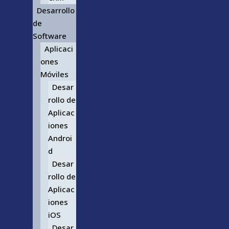
Desarrollo
de
Software
Aplicaci
ones
Móviles
Desar
rollo de
Aplicac
iones
Androi
d
Desar
rollo de
Aplicac
iones
iOS
Desar