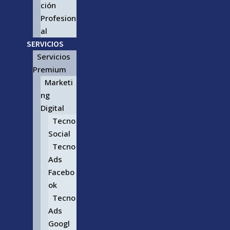
ción
Profesion
al
SERVICIOS
Servicios
Premium
Marketi
ng
Digital
Tecno
Social
Tecno
Ads
Facebo
ok
Tecno
Ads
Googl