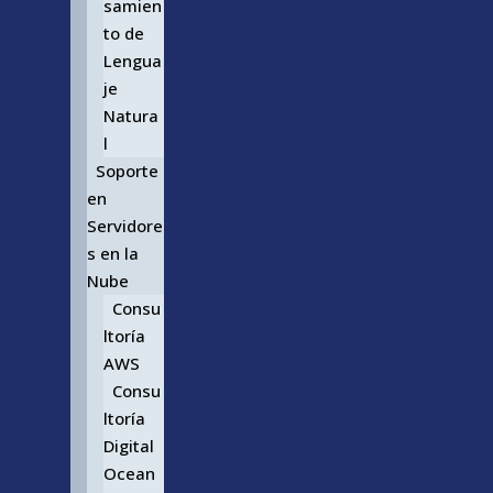
samien
to de
Lengua
je
Natura
l
Soporte
en
Servidore
s en la
Nube
Consu
ltoría
AWS
Consu
ltoría
Digital
Ocean