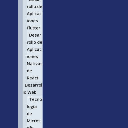
rollo de
Aplicac
iones
Flutter
Desar
rollo de
Aplicac
iones
Nativas
de
React
Desarrol
lo Web
Tecno
logía
de
Micros
oft