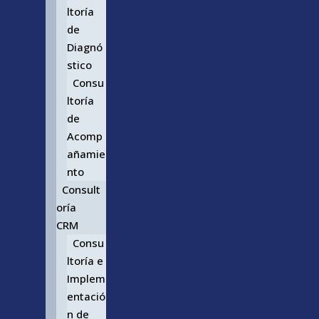
ltoría
de
Diagnó
stico
Consu
ltoría
de
Acomp
añamie
nto
Consult
oría
CRM
Consu
ltoría e
Implem
entació
n de