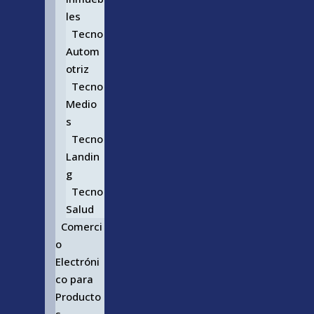
les
Tecno
Autom
otriz
Tecno
Medio
s
Tecno
Landin
g
Tecno
Salud
Comerci
o
Electróni
co para
Producto