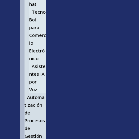
hat
Tecno
Bot
para
Comerc
io
Electró
nico
Asiste
ntes IA
por
Voz
Automa
tización
de
Procesos
de
Gestión