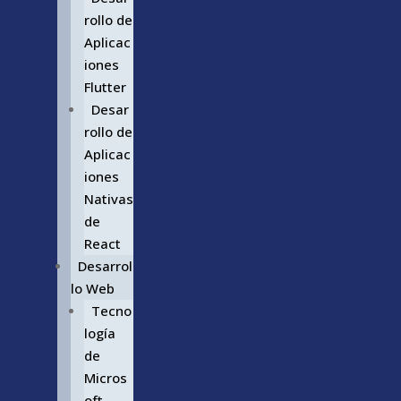
rollo de
Aplicac
iones
Flutter
Desar
rollo de
Aplicac
iones
Nativas
de
React
Desarrol
lo Web
Tecno
logía
de
Micros
oft