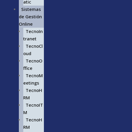
atic
Sistemas
de Gestión
Online
TecnoIn
tranet
TecnoCl
oud
TecnoO
ffice
TecnoM
eetings
TecnoH
RM
TecnoIT
M
TecnoH
RM