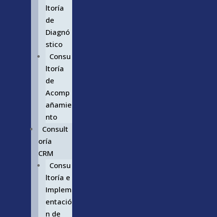
ltoría
de
Diagnó
stico
Consu
ltoría
de
Acomp
añamie
nto
Consult
oría
CRM
Consu
ltoría e
Implem
entació
n de