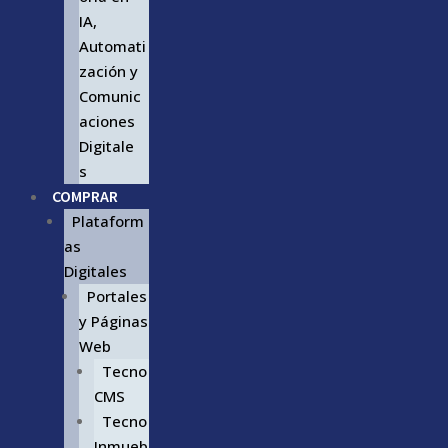
IA,
Automati
zación y
Comunic
aciones
Digitale
s
COMPRAR
Plataform
as
Digitales
Portales
y Páginas
Web
Tecno
CMS
Tecno
Inmueb