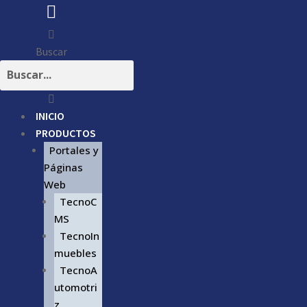
Buscar
INICIO
PRODUCTOS
Portales y
Páginas
Web
TecnoC
MS
TecnoIn
muebles
TecnoA
utomotri
z