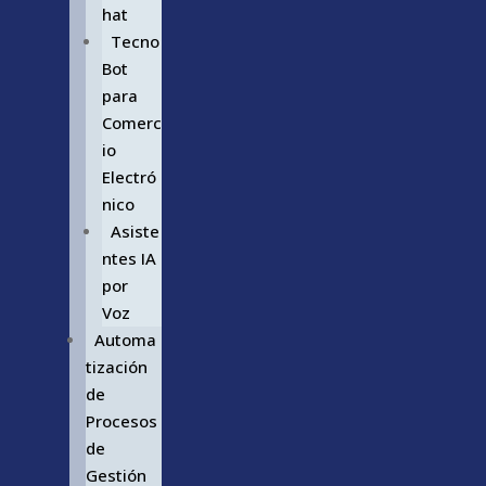
hat
Tecno
Bot
para
Comerc
io
Electró
nico
Asiste
ntes IA
por
Voz
Automa
tización
de
Procesos
de
Gestión