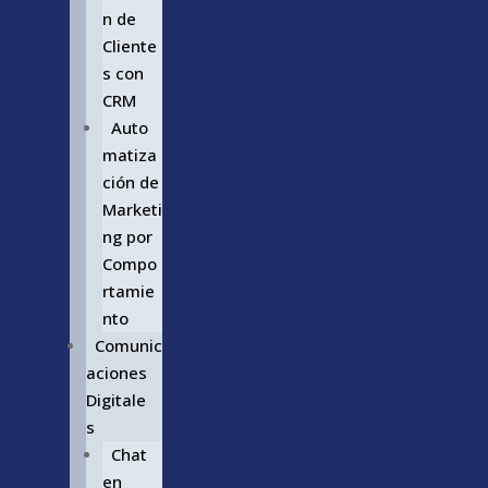
n de
Cliente
s con
CRM
Auto
matiza
ción de
Marketi
ng por
Compo
rtamie
nto
Comunic
aciones
Digitale
s
Chat
en