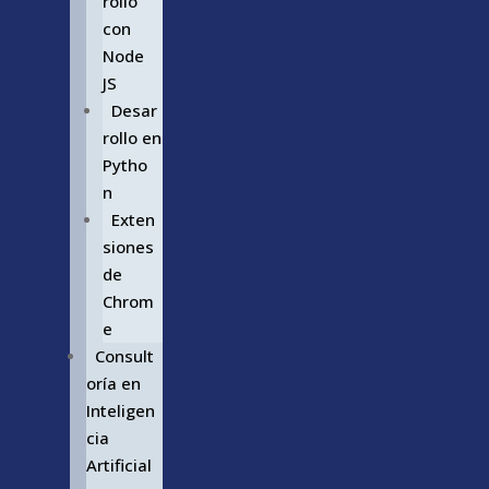
rollo
con
Node
JS
Desar
rollo en
Pytho
n
Exten
siones
de
Chrom
e
Consult
oría en
Inteligen
cia
Artificial