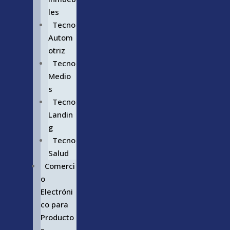
les
Tecno
Autom
otriz
Tecno
Medio
s
Tecno
Landin
g
Tecno
Salud
Comerci
o
Electróni
co para
Producto