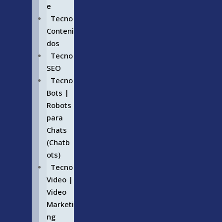
e
Tecno
Conteni
dos
Tecno
SEO
Tecno
Bots |
Robots
para
Chats
(Chatb
ots)
Tecno
Video |
Video
Marketi
ng