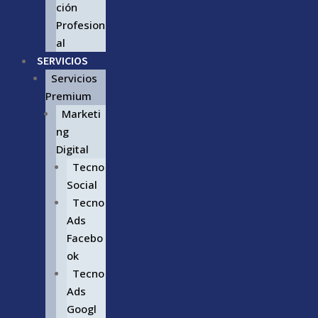
ción
Profesion
al
SERVICIOS
Servicios
Premium
Marketi
ng
Digital
Tecno
Social
Tecno
Ads
Facebo
ok
Tecno
Ads
Googl