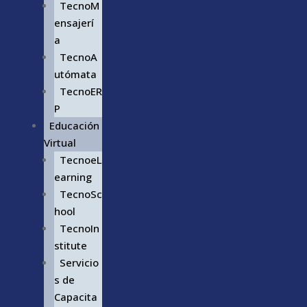
TecnoM
ensajerí
a
TecnoA
utómata
TecnoER
P
Educación
Virtual
TecnoeL
earning
TecnoSc
hool
TecnoIn
stitute
Servicio
s de
Capacita