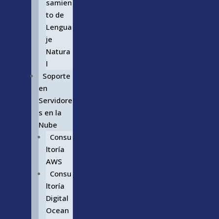
samien
to de
Lengua
je
Natura
l
Soporte
en
Servidore
s en la
Nube
Consu
ltoría
AWS
Consu
ltoría
Digital
Ocean