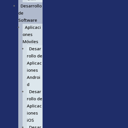
Desarrollo
de
Software
Aplicaci
ones
Móviles
Desar
rollo de
Aplicac
iones
Androi
d
Desar
rollo de
Aplicac
iones
iOS
Desar