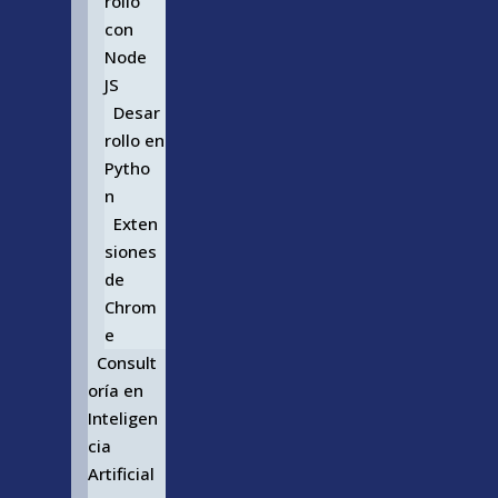
rollo
con
Node
JS
Desar
rollo en
Pytho
n
Exten
siones
de
Chrom
e
Consult
oría en
Inteligen
cia
Artificial