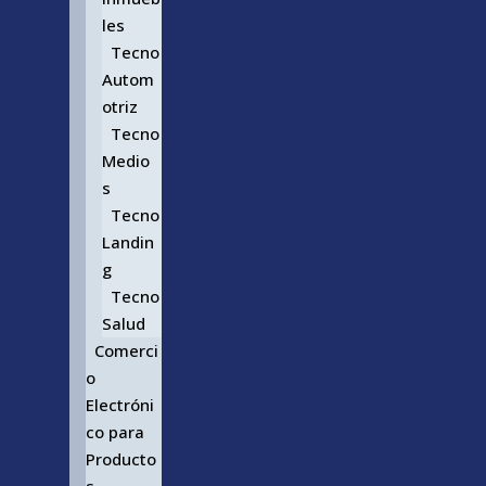
les
Tecno
Autom
otriz
Tecno
Medio
s
Tecno
Landin
g
Tecno
Salud
Comerci
o
Electróni
co para
Producto