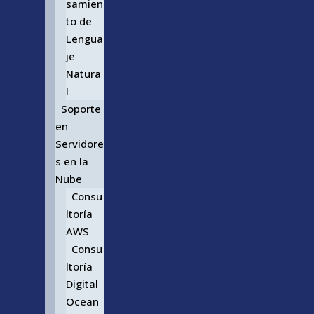
samien
to de
Lengua
je
Natura
l
Soporte
en
Servidore
s en la
Nube
Consu
ltoría
AWS
Consu
ltoría
Digital
Ocean