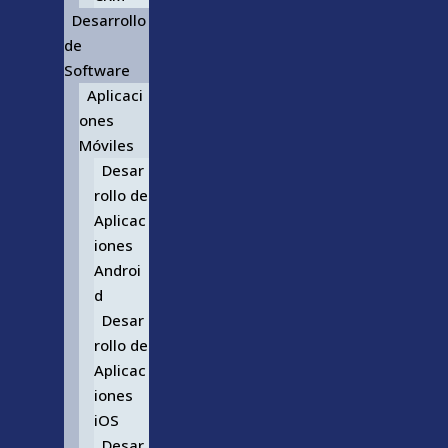
Desarrollo
de
Software
Aplicaci
ones
Móviles
Desar
rollo de
Aplicac
iones
Androi
d
Desar
rollo de
Aplicac
iones
iOS
Desar