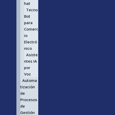
hat
Tecno
Bot
para
Comerc
io
Electró
nico
Asiste
ntes IA
por
Voz
Automa
tización
de
Procesos
de
Gestión