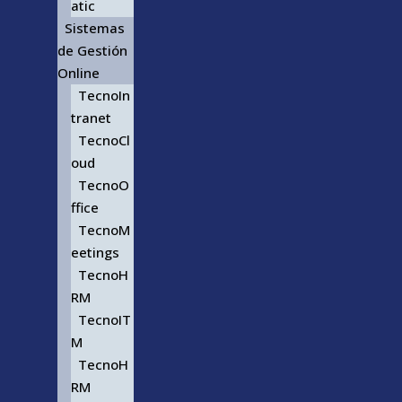
atic
Sistemas
de Gestión
Online
TecnoIn
tranet
TecnoCl
oud
TecnoO
ffice
TecnoM
eetings
TecnoH
RM
TecnoIT
M
TecnoH
RM