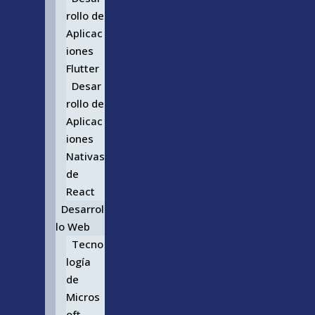
rollo de
Aplicac
iones
Flutter
Desar
rollo de
Aplicac
iones
Nativas
de
React
Desarrol
lo Web
Tecno
logía
de
Micros
oft