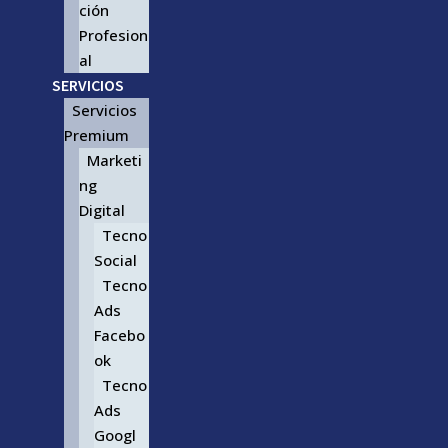
ción
Profesion
al
SERVICIOS
Servicios
Premium
Marketi
ng
Digital
Tecno
Social
Tecno
Ads
Facebo
ok
Tecno
Ads
Googl