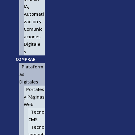
IA,
Automati
zación y
Comunic
aciones
Digitale
s
COMPRAR
Plataform
as
Digitales
Portales
y Páginas
Web
Tecno
CMS
Tecno
Inmueb