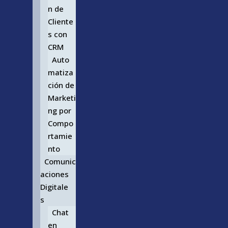
n de
Cliente
s con
CRM
Auto
matiza
ción de
Marketi
ng por
Compo
rtamie
nto
Comunic
aciones
Digitale
s
Chat
en