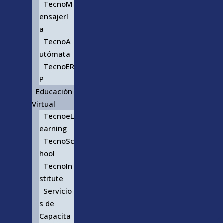
TecnoM
ensajerí
a
TecnoA
utómata
TecnoER
P
Educación
Virtual
TecnoeL
earning
TecnoSc
hool
TecnoIn
stitute
Servicio
s de
Capacita