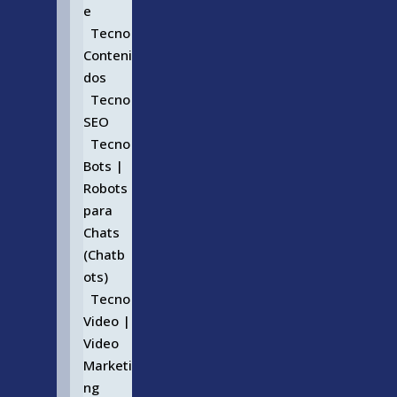
e
Tecno
Conteni
dos
Tecno
SEO
Tecno
Bots |
Robots
para
Chats
(Chatb
ots)
Tecno
Video |
Video
Marketi
ng