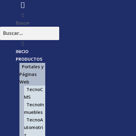
Buscar
INICIO
PRODUCTOS
Portales y
Páginas
Web
TecnoC
MS
TecnoIn
muebles
TecnoA
utomotri
z