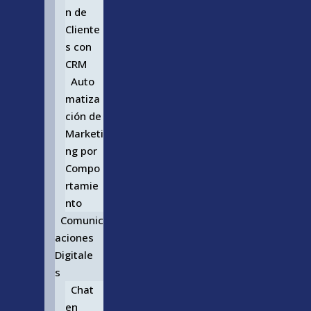
n de
Cliente
s con
CRM
Auto
matiza
ción de
Marketi
ng por
Compo
rtamie
nto
Comunic
aciones
Digitale
s
Chat
en