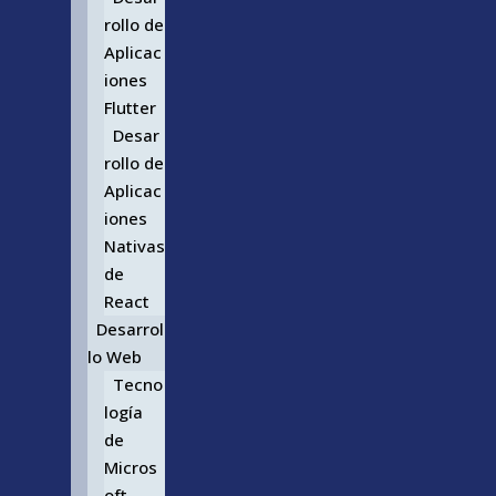
rollo de
Aplicac
iones
Flutter
Desar
rollo de
Aplicac
iones
Nativas
de
React
Desarrol
lo Web
Tecno
logía
de
Micros
oft