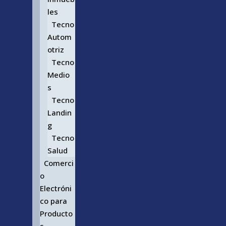
les
Tecno
Autom
otriz
Tecno
Medio
s
Tecno
Landin
g
Tecno
Salud
Comerci
o
Electróni
co para
Producto