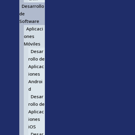
Desarrollo
de
Software
Aplicaci
ones
Móviles
Desar
rollo de
Aplicac
iones
Androi
d
Desar
rollo de
Aplicac
iones
iOS
Desar