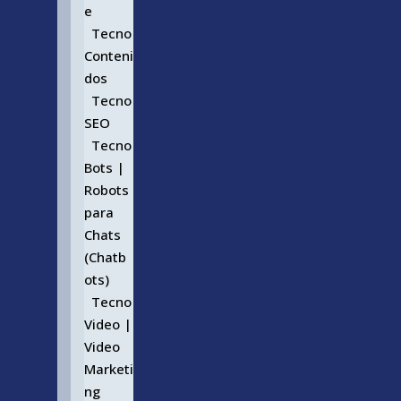
e
Tecno
Conteni
dos
Tecno
SEO
Tecno
Bots |
Robots
para
Chats
(Chatb
ots)
Tecno
Video |
Video
Marketi
ng