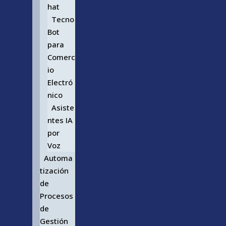
hat
Tecno
Bot
para
Comerc
io
Electró
nico
Asiste
ntes IA
por
Voz
Automa
tización
de
Procesos
de
Gestión