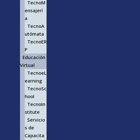
TecnoM
ensajerí
a
TecnoA
utómata
TecnoER
P
Educación
Virtual
TecnoeL
earning
TecnoSc
hool
TecnoIn
stitute
Servicio
s de
Capacita