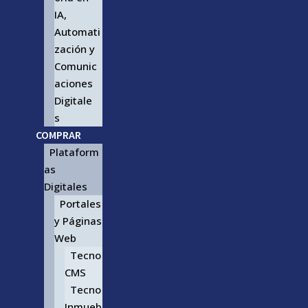
IA,
Automati
zación y
Comunic
aciones
Digitale
s
COMPRAR
Plataform
as
Digitales
Portales
y Páginas
Web
Tecno
CMS
Tecno
Inmueb