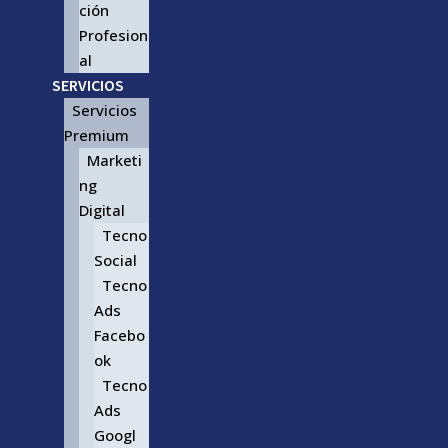
ción
Profesion
al
SERVICIOS
Servicios
Premium
Marketi
ng
Digital
Tecno
Social
Tecno
Ads
Facebo
ok
Tecno
Ads
Googl