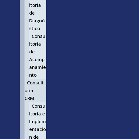
ltoría
de
Diagnó
stico
Consu
ltoría
de
Acomp
añamie
nto
Consult
oría
CRM
Consu
ltoría e
Implem
entació
n de