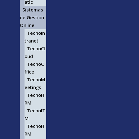
atic
Sistemas
de Gestión
Online
TecnoIn
tranet
TecnoCl
oud
TecnoO
ffice
TecnoM
eetings
TecnoH
RM
TecnoIT
M
TecnoH
RM