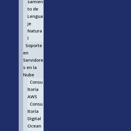
samien
to de
Lengua
je
Natura
l
Soporte
en
Servidore
s en la
Nube
Consu
ltoría
AWS
Consu
ltoría
Digital
Ocean