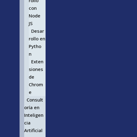
rollo
con
Node
JS
Desar
rollo en
Pytho
n
Exten
siones
de
Chrom
e
Consult
oría en
Inteligen
cia
Artificial