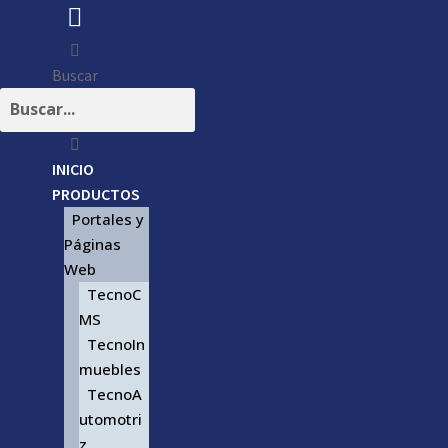
Buscar
INICIO
PRODUCTOS
Portales y
Páginas
Web
TecnoC
MS
TecnoIn
muebles
TecnoA
utomotri
z