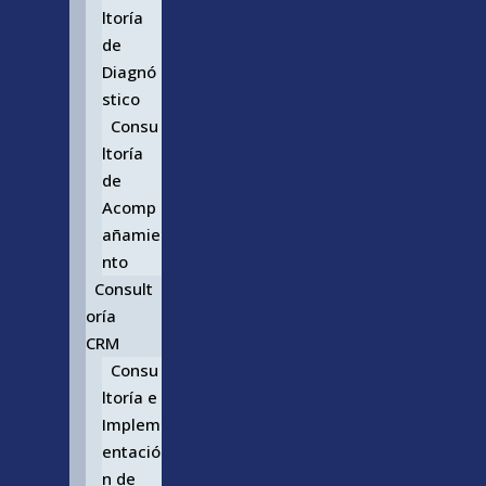
ltoría
de
Diagnó
stico
Consu
ltoría
de
Acomp
añamie
nto
Consult
oría
CRM
Consu
ltoría e
Implem
entació
n de