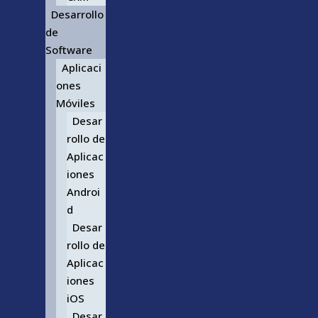
Desarrollo
de
Software
Aplicaci
ones
Móviles
Desar
rollo de
Aplicac
iones
Androi
d
Desar
rollo de
Aplicac
iones
iOS
Desar