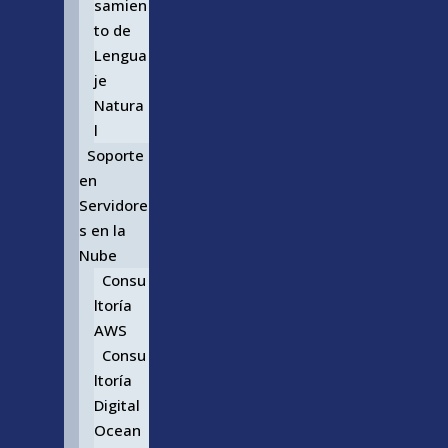
samien
to de
Lengua
je
Natura
l
Soporte
en
Servidore
s en la
Nube
Consu
ltoría
AWS
Consu
ltoría
Digital
Ocean