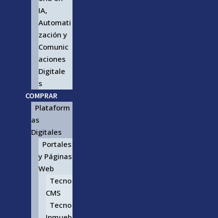
IA,
Automati
zación y
Comunic
aciones
Digitale
s
COMPRAR
Plataform
as
Digitales
Portales
y Páginas
Web
Tecno
CMS
Tecno
Inmueb