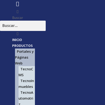
Buscar
INICIO
PRODUCTOS
Portales y
Páginas
Web
TecnoC
MS
TecnoIn
muebles
TecnoA
utomotri
z