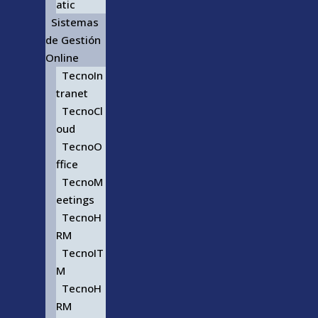
atic
Sistemas
de Gestión
Online
TecnoIn
tranet
TecnoCl
oud
TecnoO
ffice
TecnoM
eetings
TecnoH
RM
TecnoIT
M
TecnoH
RM