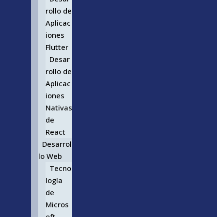
rollo de
Aplicac
iones
Flutter
Desar
rollo de
Aplicac
iones
Nativas
de
React
Desarrol
lo Web
Tecno
logía
de
Micros
oft