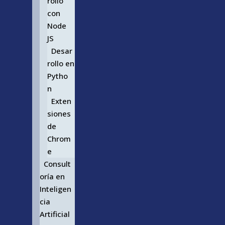
rollo
con
Node
JS
Desar
rollo en
Pytho
n
Exten
siones
de
Chrom
e
Consult
oría en
Inteligen
cia
Artificial