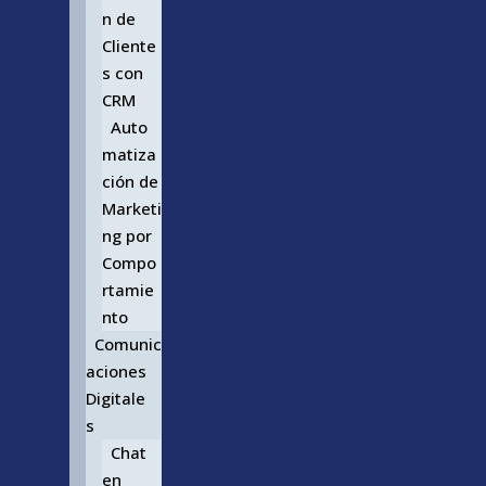
n de
Cliente
s con
CRM
Auto
matiza
ción de
Marketi
ng por
Compo
rtamie
nto
Comunic
aciones
Digitale
s
Chat
en