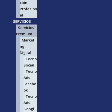
ción
Profesion
al
SERVICIOS
Servicios
Premium
Marketi
ng
Digital
Tecno
Social
Tecno
Ads
Facebo
ok
Tecno
Ads
Googl