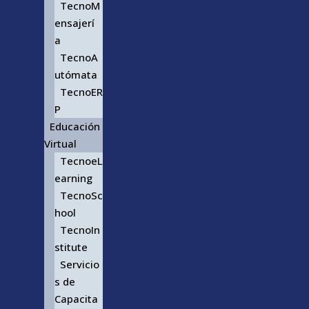
TecnoM
ensajerí
a
TecnoA
utómata
TecnoER
P
Educación
Virtual
TecnoeL
earning
TecnoSc
hool
TecnoIn
stitute
Servicio
s de
Capacita