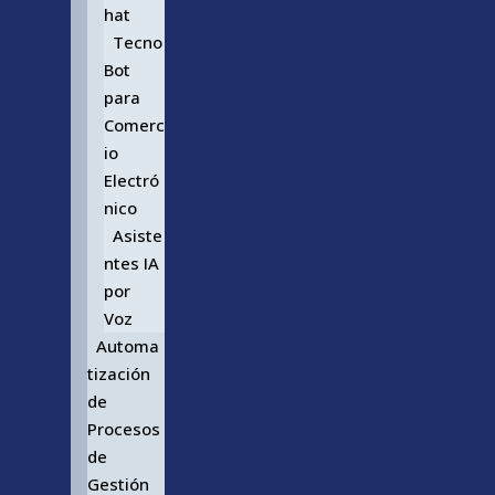
hat
Tecno
Bot
para
Comerc
io
Electró
nico
Asiste
ntes IA
por
Voz
Automa
tización
de
Procesos
de
Gestión