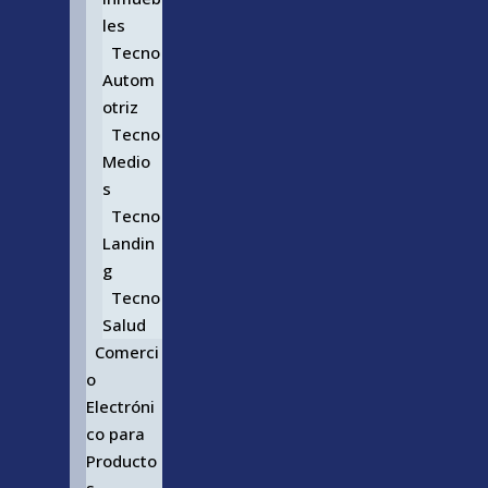
les
Tecno
Autom
otriz
Tecno
Medio
s
Tecno
Landin
g
Tecno
Salud
Comerci
o
Electróni
co para
Producto