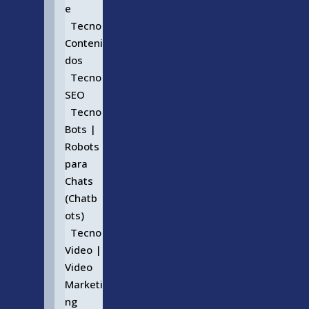
e
Tecno
Conteni
dos
Tecno
SEO
Tecno
Bots |
Robots
para
Chats
(Chatb
ots)
Tecno
Video |
Video
Marketi
ng