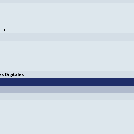
nto
s Digitales