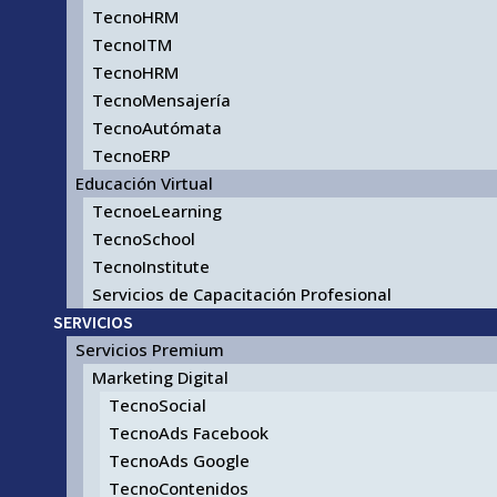
TecnoHRM
TecnoITM
TecnoHRM
TecnoMensajería
TecnoAutómata
TecnoERP
Educación Virtual
TecnoeLearning
TecnoSchool
TecnoInstitute
Servicios de Capacitación Profesional
SERVICIOS
Servicios Premium
Marketing Digital
TecnoSocial
TecnoAds Facebook
TecnoAds Google
TecnoContenidos