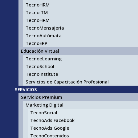
TecnoHRM
TecnoITM
TecnoHRM
TecnoMensajería
TecnoAutómata
TecnoERP
Educación Virtual
TecnoeLearning
TecnoSchool
TecnoInstitute
Servicios de Capacitación Profesional
SERVICIOS
Servicios Premium
Marketing Digital
TecnoSocial
TecnoAds Facebook
TecnoAds Google
TecnoContenidos