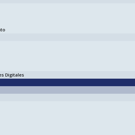
nto
s Digitales