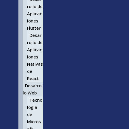
rollo de
Aplicac
iones
Flutter
Desar
rollo de
Aplicac
iones
Nativas
de
React
Desarrol
lo Web
Tecno
logía
de
Micros
oft