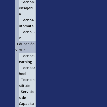
TecnoM
ensajerí
a
TecnoA
utómata
TecnoER
P
Educación
Virtual
TecnoeL
earning
TecnoSc
hool
TecnoIn
stitute
Servicio
s de
Capacita