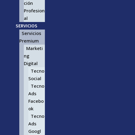
ción
Profesion
al
SERVICIOS
Servicios
Premium
Marketi
ng
Digital
Tecno
Social
Tecno
Ads
Facebo
ok
Tecno
Ads
Googl