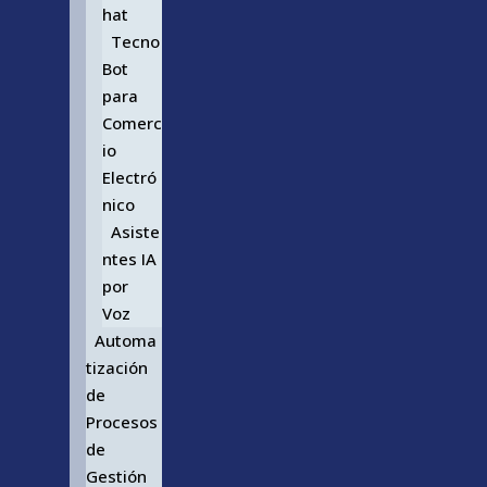
hat
Tecno
Bot
para
Comerc
io
Electró
nico
Asiste
ntes IA
por
Voz
Automa
tización
de
Procesos
de
Gestión