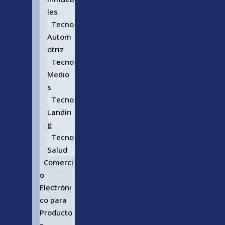
les
Tecno
Autom
otriz
Tecno
Medio
s
Tecno
Landin
g
Tecno
Salud
Comerci
o
Electróni
co para
Producto