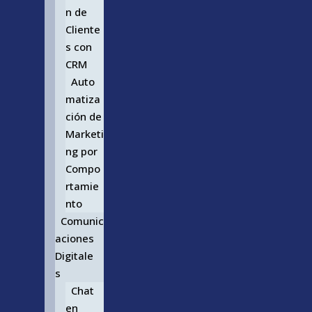
n de
Cliente
s con
CRM
Auto
matiza
ción de
Marketi
ng por
Compo
rtamie
nto
Comunic
aciones
Digitale
s
Chat
en