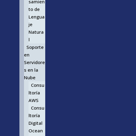
samien
to de
Lengua
je
Natura
l
Soporte
en
Servidore
s en la
Nube
Consu
ltoría
AWS
Consu
ltoría
Digital
Ocean