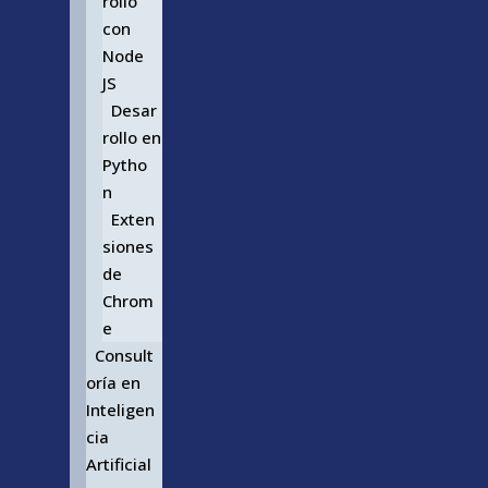
rollo
con
Node
JS
Desar
rollo en
Pytho
n
Exten
siones
de
Chrom
e
Consult
oría en
Inteligen
cia
Artificial