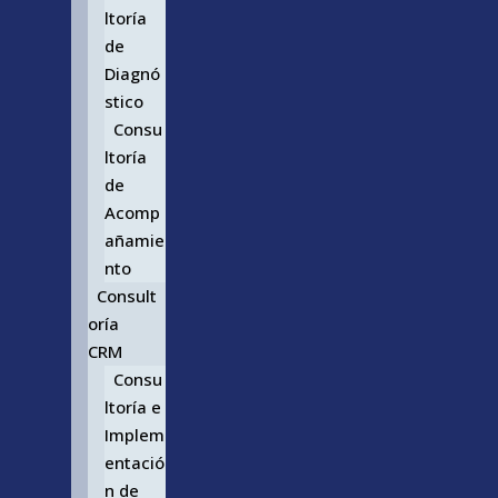
ltoría
de
Diagnó
stico
Consu
ltoría
de
Acomp
añamie
nto
Consult
oría
CRM
Consu
ltoría e
Implem
entació
n de