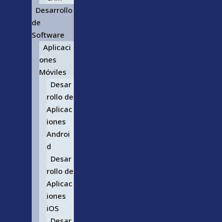
Desarrollo
de
Software
Aplicaci
ones
Móviles
Desar
rollo de
Aplicac
iones
Androi
d
Desar
rollo de
Aplicac
iones
iOS
Desar