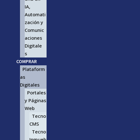
IA,
Automati
zación y
Comunic
aciones
Digitale
s
COMPRAR
Plataform
as
Digitales
Portales
y Páginas
Web
Tecno
CMS
Tecno
Inmueb