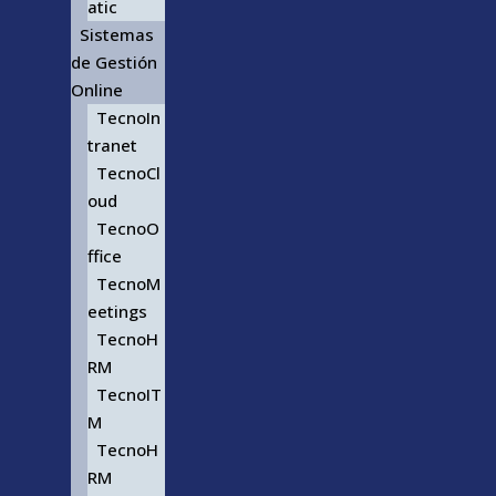
atic
Sistemas
de Gestión
Online
TecnoIn
tranet
TecnoCl
oud
TecnoO
ffice
TecnoM
eetings
TecnoH
RM
TecnoIT
M
TecnoH
RM