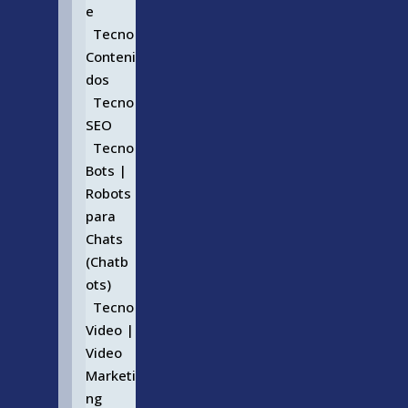
e
Tecno
Conteni
dos
Tecno
SEO
Tecno
Bots |
Robots
para
Chats
(Chatb
ots)
Tecno
Video |
Video
Marketi
ng