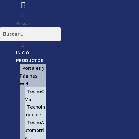
Buscar
INICIO
PRODUCTOS
Portales y
Páginas
Web
TecnoC
MS
TecnoIn
muebles
TecnoA
utomotri
z