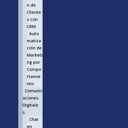
n de
Cliente
s con
CRM
Auto
matiza
ción de
Marketi
ng por
Compo
rtamie
nto
Comunic
aciones
Digitale
s
Chat
en