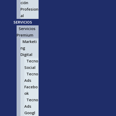
ción
Profesion
al
SERVICIOS
Servicios
Premium
Marketi
ng
Digital
Tecno
Social
Tecno
Ads
Facebo
ok
Tecno
Ads
Googl