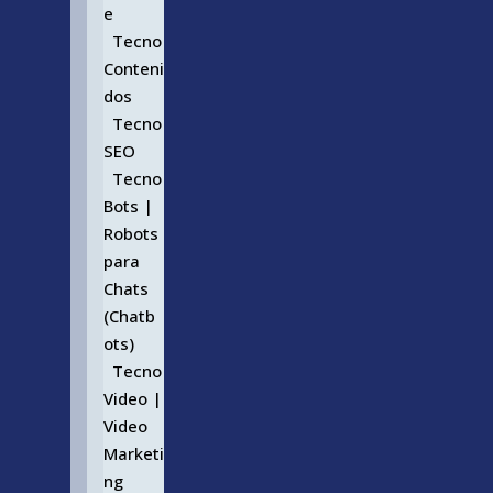
e
Tecno
Conteni
dos
Tecno
SEO
Tecno
Bots |
Robots
para
Chats
(Chatb
ots)
Tecno
Video |
Video
Marketi
ng