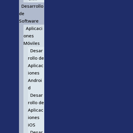
Desarrollo
de
Software
Aplicaci
ones
Móviles
Desar
rollo de
Aplicac
iones
Androi
d
Desar
rollo de
Aplicac
iones
iOS
Desar