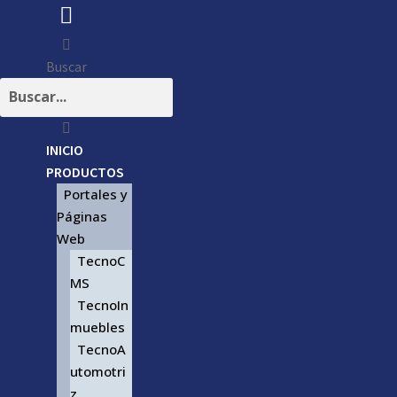
Buscar
INICIO
PRODUCTOS
Portales y
Páginas
Web
TecnoC
MS
TecnoIn
muebles
TecnoA
utomotri
z