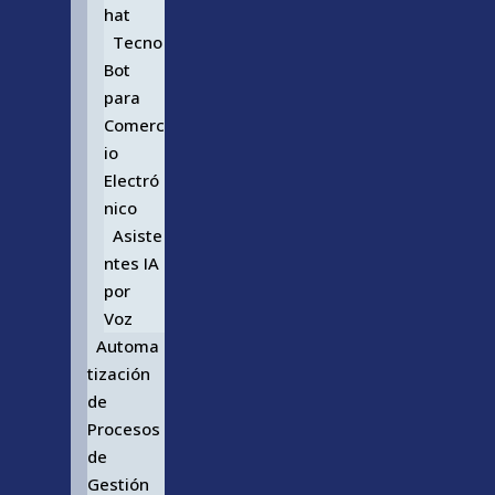
hat
Tecno
Bot
para
Comerc
io
Electró
nico
Asiste
ntes IA
por
Voz
Automa
tización
de
Procesos
de
Gestión