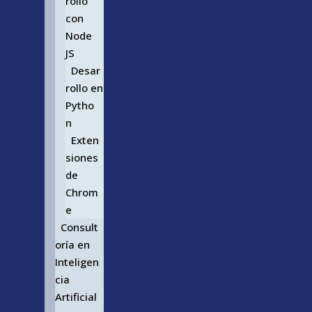
rollo
con
Node
JS
Desar
rollo en
Pytho
n
Exten
siones
de
Chrom
e
Consult
oría en
Inteligen
cia
Artificial