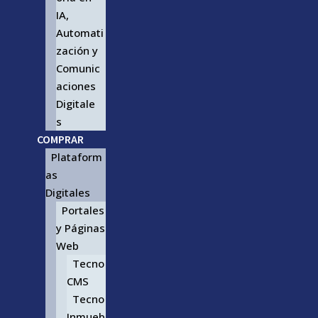
IA,
Automati
zación y
Comunic
aciones
Digitale
s
COMPRAR
Plataform
as
Digitales
Portales
y Páginas
Web
Tecno
CMS
Tecno
Inmueb