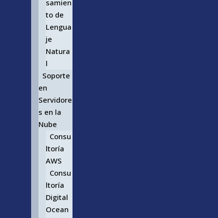
samien
to de
Lengua
je
Natura
l
Soporte
en
Servidore
s en la
Nube
Consu
ltoría
AWS
Consu
ltoría
Digital
Ocean