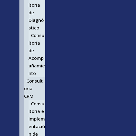
ltoría
de
Diagnó
stico
Consu
ltoría
de
Acomp
añamie
nto
Consult
oría
CRM
Consu
ltoría e
Implem
entació
n de