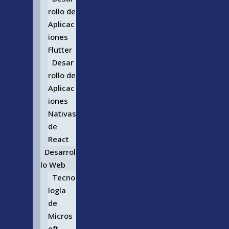
rollo de
Aplicac
iones
Flutter
Desar
rollo de
Aplicac
iones
Nativas
de
React
Desarrol
lo Web
Tecno
logía
de
Micros
oft