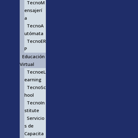
TecnoM
ensajerí
a
TecnoA
utómata
TecnoER
P
Educación
Virtual
TecnoeL
earning
TecnoSc
hool
TecnoIn
stitute
Servicio
s de
Capacita