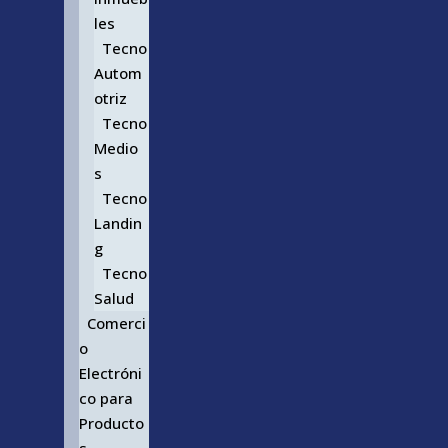
les
Tecno
Autom
otriz
Tecno
Medio
s
Tecno
Landin
g
Tecno
Salud
Comerci
o
Electróni
co para
Producto