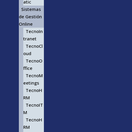
atic
Sistemas
de Gestión
Online
TecnoIn
tranet
TecnoCl
oud
TecnoO
ffice
TecnoM
eetings
TecnoH
RM
TecnoIT
M
TecnoH
RM