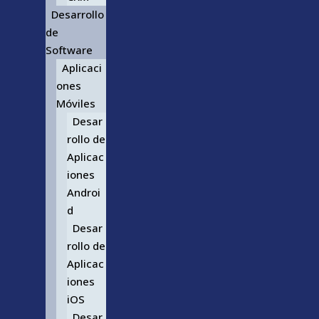
Desarrollo
de
Software
Aplicaci
ones
Móviles
Desar
rollo de
Aplicac
iones
Androi
d
Desar
rollo de
Aplicac
iones
iOS
Desar