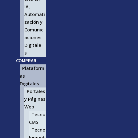
IA,
Automati
zación y
Comunic
aciones
Digitale
s
COMPRAR
Plataform
as
Digitales
Portales
y Páginas
Web
Tecno
CMS
Tecno
Inmueb