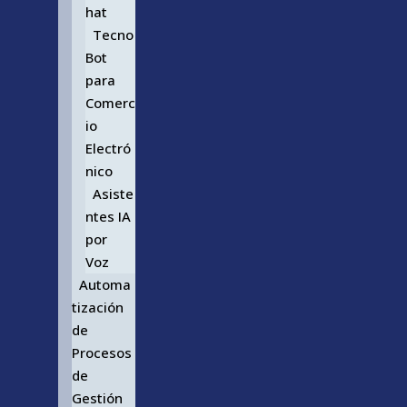
hat
Tecno
Bot
para
Comerc
io
Electró
nico
Asiste
ntes IA
por
Voz
Automa
tización
de
Procesos
de
Gestión