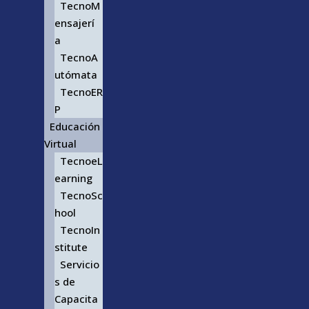
TecnoM
ensajerí
a
TecnoA
utómata
TecnoER
P
Educación
Virtual
TecnoeL
earning
TecnoSc
hool
TecnoIn
stitute
Servicio
s de
Capacita