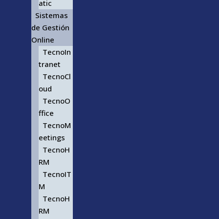
atic
Sistemas
de Gestión
Online
TecnoIn
tranet
TecnoCl
oud
TecnoO
ffice
TecnoM
eetings
TecnoH
RM
TecnoIT
M
TecnoH
RM