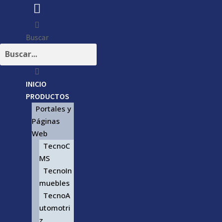
Buscar
INICIO
PRODUCTOS
Portales y
Páginas
Web
TecnoC
MS
TecnoIn
muebles
TecnoA
utomotri
z