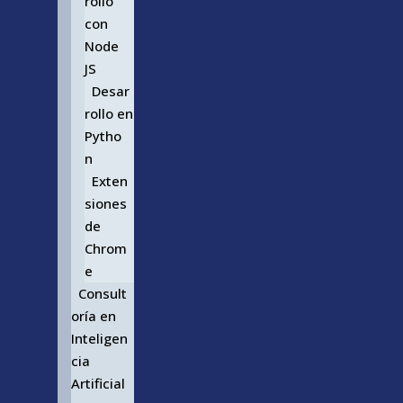
rollo
con
Node
JS
Desar
rollo en
Pytho
n
Exten
siones
de
Chrom
e
Consult
oría en
Inteligen
cia
Artificial