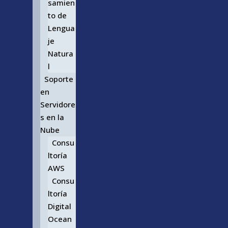
samien
to de
Lengua
je
Natura
l
Soporte
en
Servidore
s en la
Nube
Consu
ltoría
AWS
Consu
ltoría
Digital
Ocean