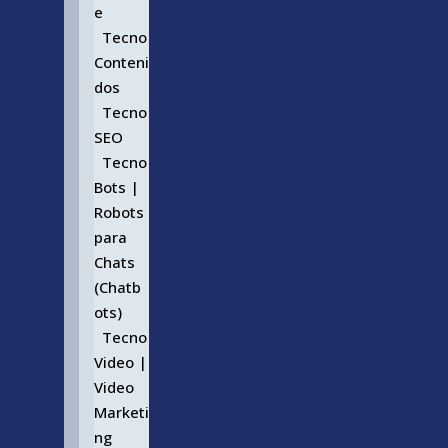
e
Tecno
Conteni
dos
Tecno
SEO
Tecno
Bots |
Robots
para
Chats
(Chatb
ots)
Tecno
Video |
Video
Marketi
ng