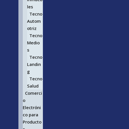
les
Tecno
Autom
otriz
Tecno
Medio
s
Tecno
Landin
g
Tecno
Salud
Comerci
o
Electróni
co para
Producto