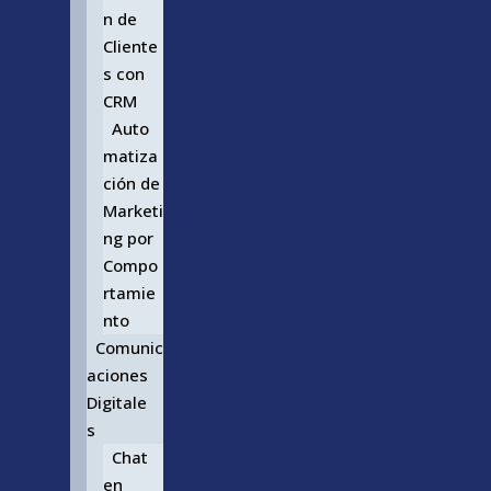
n de
Cliente
s con
CRM
Auto
matiza
ción de
Marketi
ng por
Compo
rtamie
nto
Comunic
aciones
Digitale
s
Chat
en