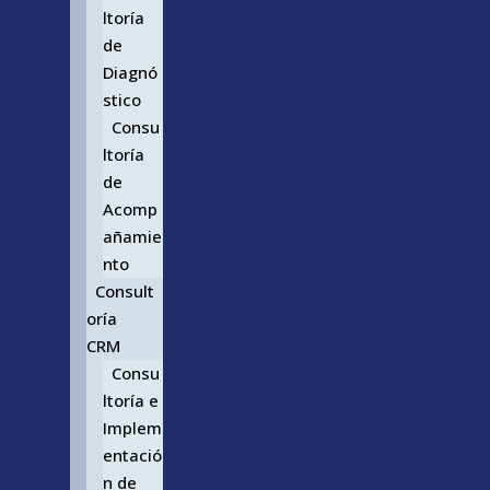
ltoría
de
Diagnó
stico
Consu
ltoría
de
Acomp
añamie
nto
Consult
oría
CRM
Consu
ltoría e
Implem
entació
n de