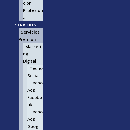
ción
Profesion
al
SERVICIOS
Servicios
Premium
Marketi
ng
Digital
Tecno
Social
Tecno
Ads
Facebo
ok
Tecno
Ads
Googl