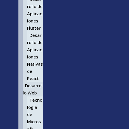
rollo de
Aplicac
iones
Flutter
Desar
rollo de
Aplicac
iones
Nativas
de
React
Desarrol
lo Web
Tecno
logía
de
Micros
oft