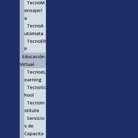
TecnoM
ensajerí
a
TecnoA
utómata
TecnoER
P
Educación
Virtual
TecnoeL
earning
TecnoSc
hool
TecnoIn
stitute
Servicio
s de
Capacita