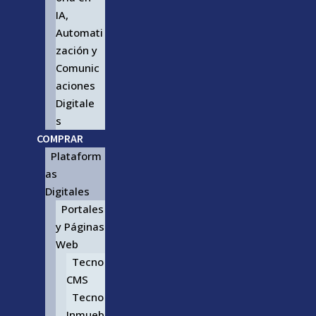
IA,
Automati
zación y
Comunic
aciones
Digitale
s
COMPRAR
Plataform
as
Digitales
Portales
y Páginas
Web
Tecno
CMS
Tecno
Inmueb