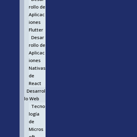
rollo de
Aplicac
iones
Flutter
Desar
rollo de
Aplicac
iones
Nativas
de
React
Desarrol
lo Web
Tecno
logía
de
Micros
oft