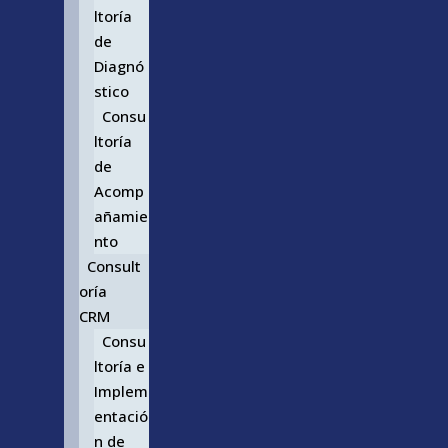
ltoría
de
Diagnó
stico
Consu
ltoría
de
Acomp
añamie
nto
Consult
oría
CRM
Consu
ltoría e
Implem
entació
n de