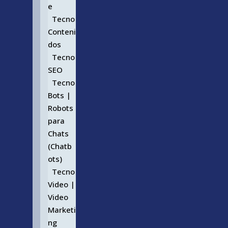
e
Tecno
Conteni
dos
Tecno
SEO
Tecno
Bots |
Robots
para
Chats
(Chatb
ots)
Tecno
Video |
Video
Marketi
ng