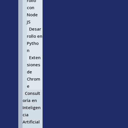
rollo
con
Node
JS
Desar
rollo en
Pytho
n
Exten
siones
de
Chrom
e
Consult
oría en
Inteligen
cia
Artificial