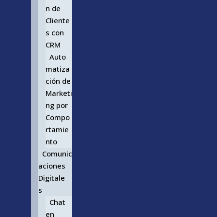
n de
Cliente
s con
CRM
Auto
matiza
ción de
Marketi
ng por
Compo
rtamie
nto
Comunic
aciones
Digitale
s
Chat
en