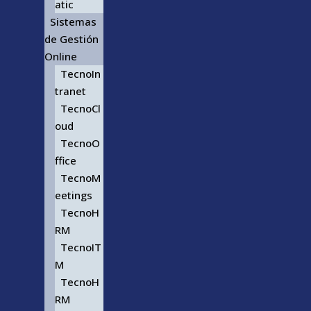
atic
Sistemas
de Gestión
Online
TecnoIn
tranet
TecnoCl
oud
TecnoO
ffice
TecnoM
eetings
TecnoH
RM
TecnoIT
M
TecnoH
RM