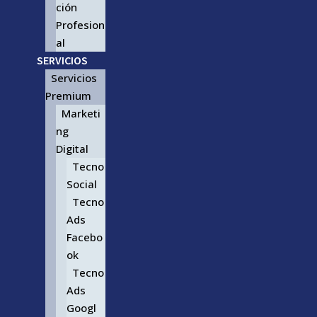
ción
Profesion
al
SERVICIOS
Servicios
Premium
Marketi
ng
Digital
Tecno
Social
Tecno
Ads
Facebo
ok
Tecno
Ads
Googl