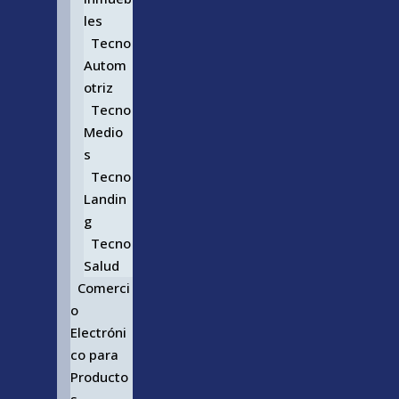
les
Tecno
Autom
otriz
Tecno
Medio
s
Tecno
Landin
g
Tecno
Salud
Comerci
o
Electróni
co para
Producto