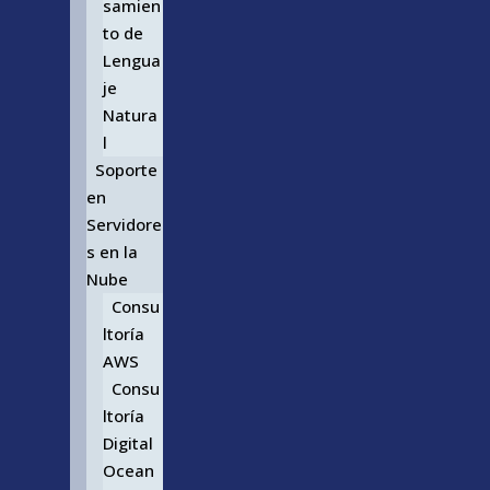
samien
to de
Lengua
je
Natura
l
Soporte
en
Servidore
s en la
Nube
Consu
ltoría
AWS
Consu
ltoría
Digital
Ocean