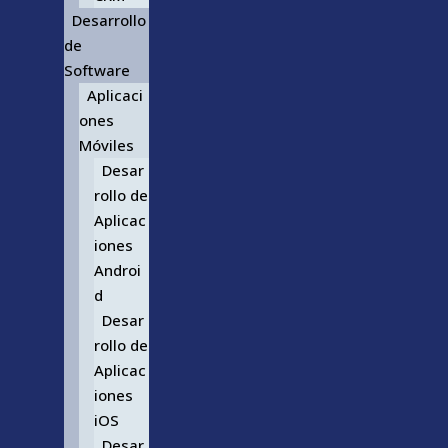
Desarrollo
de
Software
Aplicaci
ones
Móviles
Desar
rollo de
Aplicac
iones
Androi
d
Desar
rollo de
Aplicac
iones
iOS
Desar