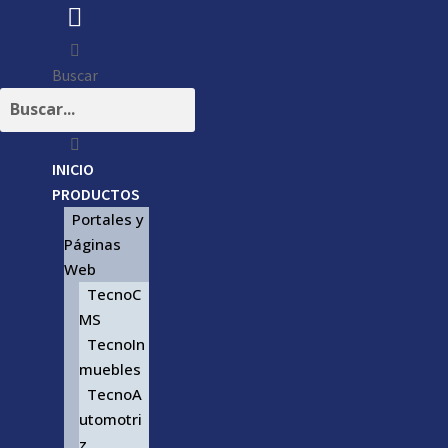
Buscar
INICIO
PRODUCTOS
Portales y
Páginas
Web
TecnoC
MS
TecnoIn
muebles
TecnoA
utomotri
z