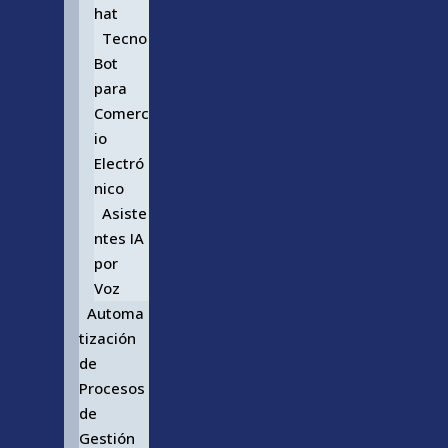
hat
Tecno
Bot
para
Comerc
io
Electró
nico
Asiste
ntes IA
por
Voz
Automa
tización
de
Procesos
de
Gestión