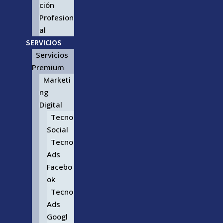
ción
Profesion
al
SERVICIOS
Servicios
Premium
Marketi
ng
Digital
Tecno
Social
Tecno
Ads
Facebo
ok
Tecno
Ads
Googl