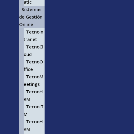
atic
Sistemas
de Gestión
Online
TecnoIn
tranet
TecnoCl
oud
TecnoO
ffice
TecnoM
eetings
TecnoH
RM
TecnoIT
M
TecnoH
RM