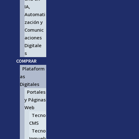
IA,
Automati
zación y
Comunic
aciones
Digitale
s
COMPRAR
Plataform
as
Digitales
Portales
y Páginas
Web
Tecno
CMS
Tecno
Inmueb