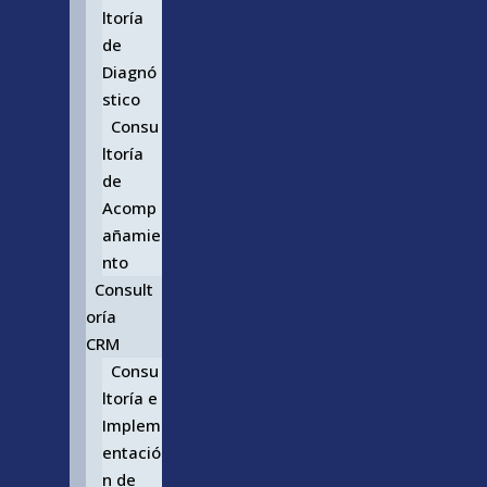
ltoría
de
Diagnó
stico
Consu
ltoría
de
Acomp
añamie
nto
Consult
oría
CRM
Consu
ltoría e
Implem
entació
n de