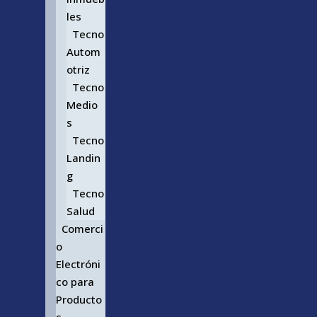
les
Tecno
Autom
otriz
Tecno
Medio
s
Tecno
Landin
g
Tecno
Salud
Comerci
o
Electróni
co para
Producto