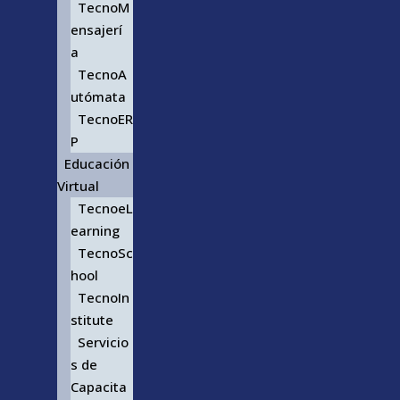
TecnoM
ensajerí
a
TecnoA
utómata
TecnoER
P
Educación
Virtual
TecnoeL
earning
TecnoSc
hool
TecnoIn
stitute
Servicio
s de
Capacita