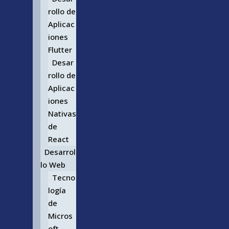
rollo de
Aplicac
iones
Flutter
Desar
rollo de
Aplicac
iones
Nativas
de
React
Desarrol
lo Web
Tecno
logía
de
Micros
oft