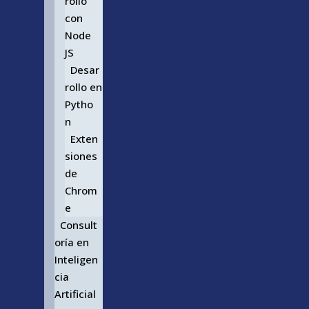
rollo
con
Node
JS
Desar
rollo en
Pytho
n
Exten
siones
de
Chrom
e
Consult
oría en
Inteligen
cia
Artificial