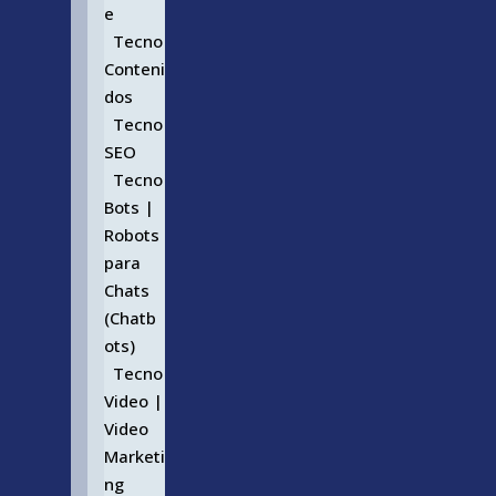
e
Tecno
Conteni
dos
Tecno
SEO
Tecno
Bots |
Robots
para
Chats
(Chatb
ots)
Tecno
Video |
Video
Marketi
ng