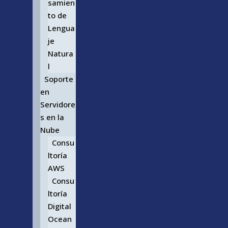
samien
to de
Lengua
je
Natura
l
Soporte
en
Servidore
s en la
Nube
Consu
ltoría
AWS
Consu
ltoría
Digital
Ocean