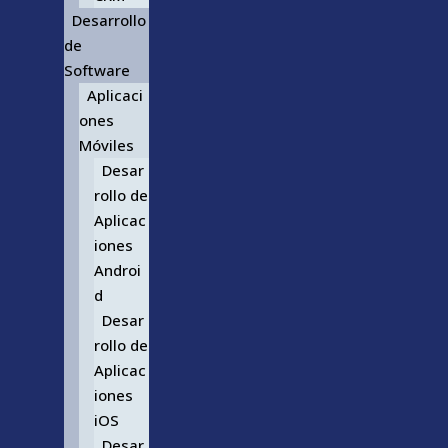
Desarrollo
de
Software
Aplicaci
ones
Móviles
Desar
rollo de
Aplicac
iones
Androi
d
Desar
rollo de
Aplicac
iones
iOS
Desar