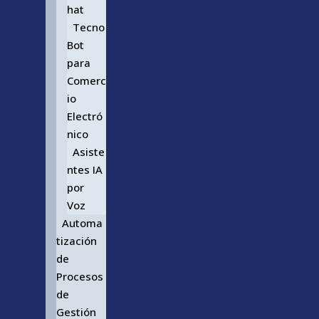
hat
Tecno
Bot
para
Comerc
io
Electró
nico
Asiste
ntes IA
por
Voz
Automa
tización
de
Procesos
de
Gestión