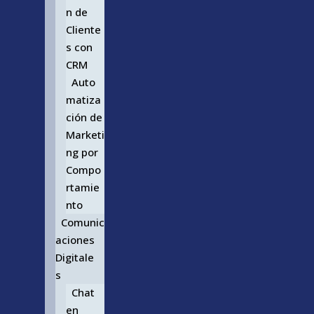
n de
Cliente
s con
CRM
Auto
matiza
ción de
Marketi
ng por
Compo
rtamie
nto
Comunic
aciones
Digitale
s
Chat
en