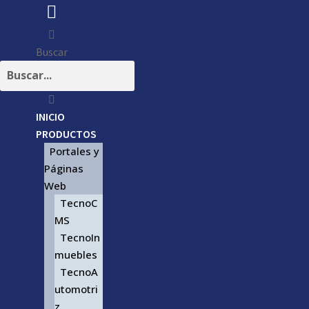
Buscar
INICIO
PRODUCTOS
Portales y
Páginas
Web
TecnoC
MS
TecnoIn
muebles
TecnoA
utomotri
z