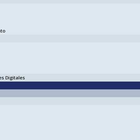
nto
s Digitales