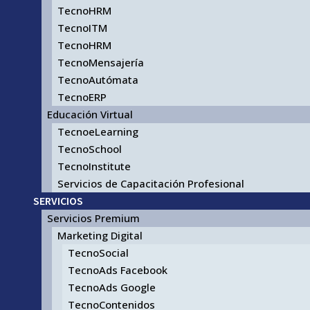
TecnoHRM
TecnoITM
TecnoHRM
TecnoMensajería
TecnoAutómata
TecnoERP
Educación Virtual
TecnoeLearning
TecnoSchool
TecnoInstitute
Servicios de Capacitación Profesional
SERVICIOS
Servicios Premium
Marketing Digital
TecnoSocial
TecnoAds Facebook
TecnoAds Google
TecnoContenidos