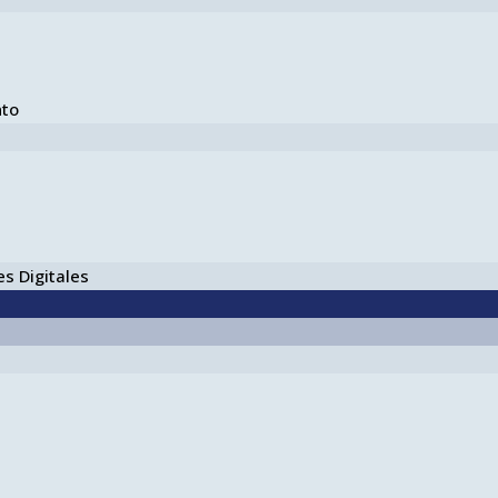
nto
s Digitales