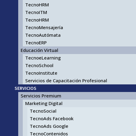
TecnoHRM
TecnoITM
TecnoHRM
TecnoMensajería
TecnoAutómata
TecnoERP
Educación Virtual
TecnoeLearning
TecnoSchool
TecnoInstitute
Servicios de Capacitación Profesional
SERVICIOS
Servicios Premium
Marketing Digital
TecnoSocial
TecnoAds Facebook
TecnoAds Google
TecnoContenidos