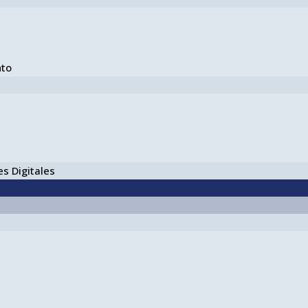
nto
s Digitales