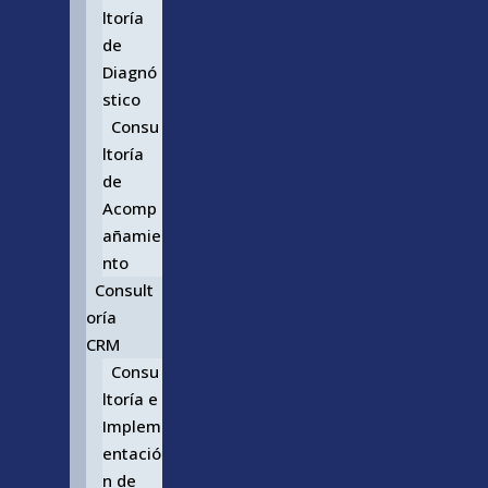
ltoría
de
Diagnó
stico
Consu
ltoría
de
Acomp
añamie
nto
Consult
oría
CRM
Consu
ltoría e
Implem
entació
n de