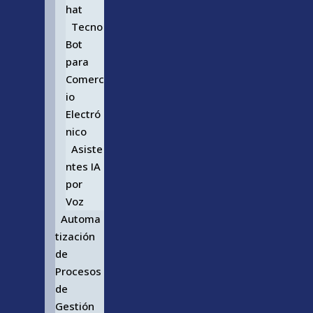
hat
Tecno
Bot
para
Comerc
io
Electró
nico
Asiste
ntes IA
por
Voz
Automa
tización
de
Procesos
de
Gestión