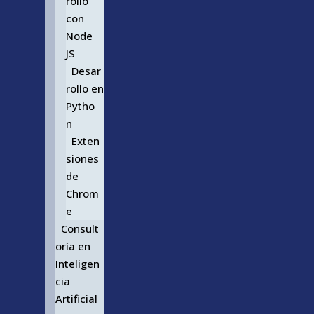
rollo
con
Node
JS
Desar
rollo en
Pytho
n
Exten
siones
de
Chrom
e
Consult
oría en
Inteligen
cia
Artificial