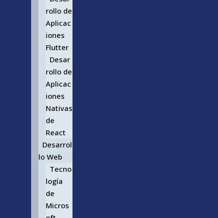
rollo de
Aplicac
iones
Flutter
Desar
rollo de
Aplicac
iones
Nativas
de
React
Desarrol
lo Web
Tecno
logía
de
Micros
oft