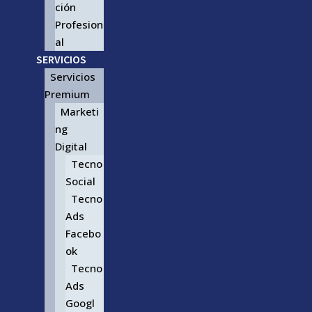
ción
Profesion
al
SERVICIOS
Servicios
Premium
Marketi
ng
Digital
Tecno
Social
Tecno
Ads
Facebo
ok
Tecno
Ads
Googl