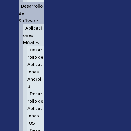
Desarrollo
de
Software
Aplicaci
ones
Móviles
Desar
rollo de
Aplicac
iones
Androi
d
Desar
rollo de
Aplicac
iones
iOS
Desar