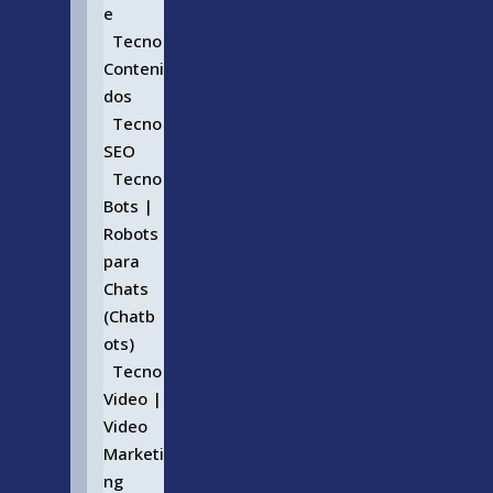
e
Tecno
Conteni
dos
Tecno
SEO
Tecno
Bots |
Robots
para
Chats
(Chatb
ots)
Tecno
Video |
Video
Marketi
ng