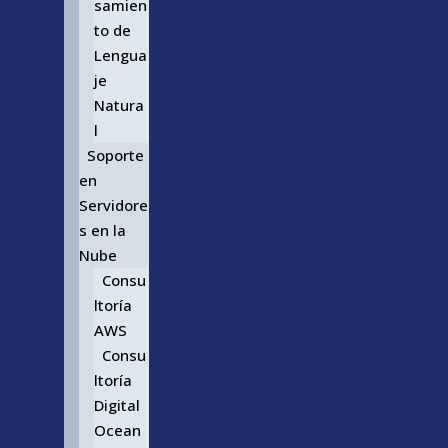
samien
to de
Lengua
je
Natura
l
Soporte
en
Servidore
s en la
Nube
Consu
ltoría
AWS
Consu
ltoría
Digital
Ocean