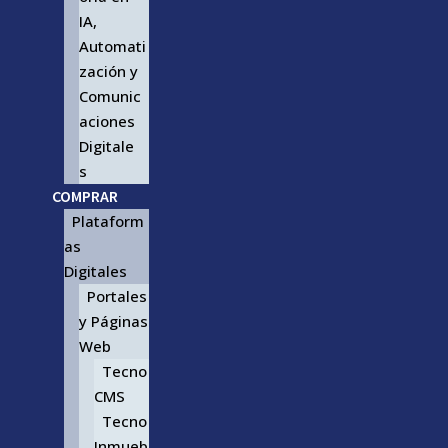
IA,
Automati
zación y
Comunic
aciones
Digitale
s
COMPRAR
Plataform
as
Digitales
Portales
y Páginas
Web
Tecno
CMS
Tecno
Inmueb