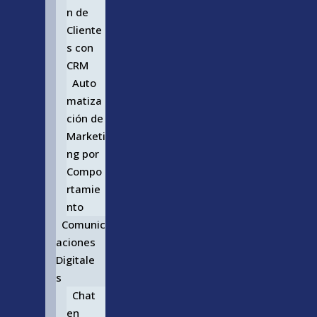
n de
Cliente
s con
CRM
Auto
matiza
ción de
Marketi
ng por
Compo
rtamie
nto
Comunic
aciones
Digitale
s
Chat
en