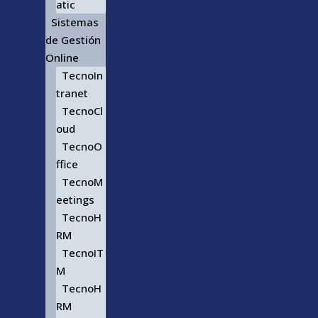
atic
Sistemas
de Gestión
Online
TecnoIn
tranet
TecnoCl
oud
TecnoO
ffice
TecnoM
eetings
TecnoH
RM
TecnoIT
M
TecnoH
RM