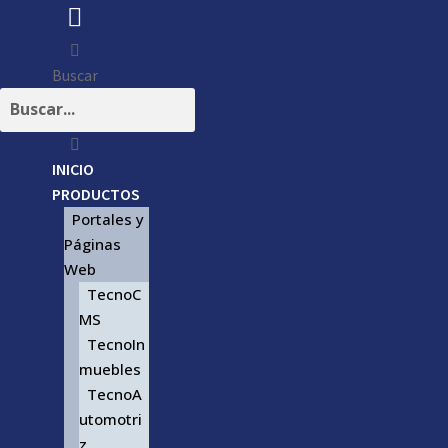
Buscar
INICIO
PRODUCTOS
Portales y
Páginas
Web
TecnoC
MS
TecnoIn
muebles
TecnoA
utomotri
z