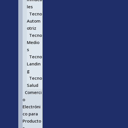
les
Tecno
Autom
otriz
Tecno
Medio
s
Tecno
Landin
g
Tecno
Salud
Comerci
o
Electróni
co para
Producto