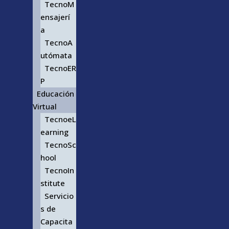
TecnoM
ensajerí
a
TecnoA
utómata
TecnoER
P
Educación
Virtual
TecnoeL
earning
TecnoSc
hool
TecnoIn
stitute
Servicio
s de
Capacita