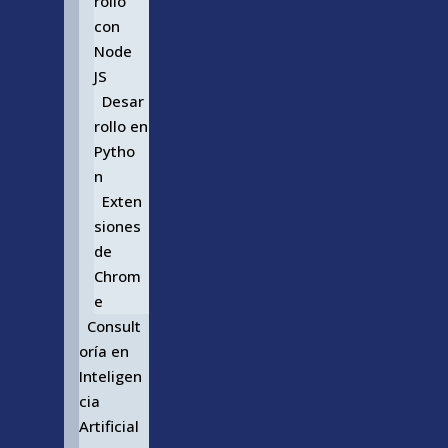
rollo
con
Node
JS
Desar
rollo en
Pytho
n
Exten
siones
de
Chrom
e
Consult
oría en
Inteligen
cia
Artificial