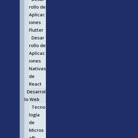
rollo de
Aplicac
iones
Flutter
Desar
rollo de
Aplicac
iones
Nativas
de
React
Desarrol
lo Web
Tecno
logía
de
Micros
oft