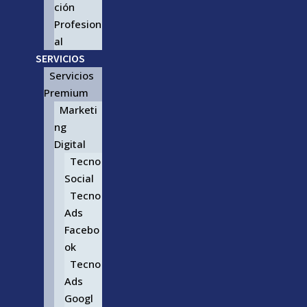
ción
Profesion
al
SERVICIOS
Servicios
Premium
Marketi
ng
Digital
Tecno
Social
Tecno
Ads
Facebo
ok
Tecno
Ads
Googl