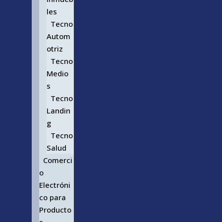
les
Tecno
Autom
otriz
Tecno
Medio
s
Tecno
Landin
g
Tecno
Salud
Comerci
o
Electróni
co para
Producto