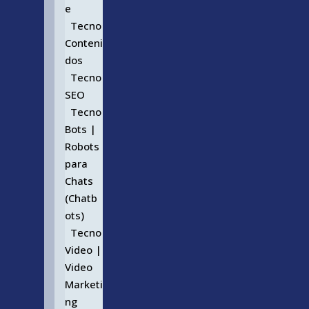
e
Tecno
Conteni
dos
Tecno
SEO
Tecno
Bots |
Robots
para
Chats
(Chatb
ots)
Tecno
Video |
Video
Marketi
ng