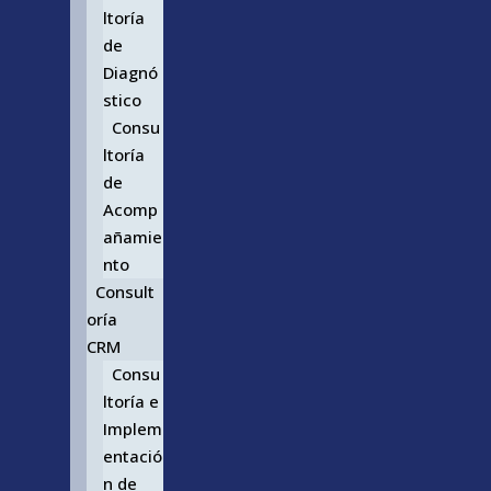
ltoría
de
Diagnó
stico
Consu
ltoría
de
Acomp
añamie
nto
Consult
oría
CRM
Consu
ltoría e
Implem
entació
n de