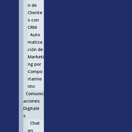
n de
Cliente
s con
CRM
Auto
matiza
ción de
Marketi
ng por
Compo
rtamie
nto
Comunic
aciones
Digitale
s
Chat
en