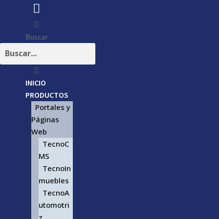
Buscar
INICIO
PRODUCTOS
Portales y
Páginas
Web
TecnoC
MS
TecnoIn
muebles
TecnoA
utomotri
z