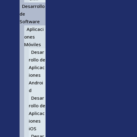
Desarrollo
de
Software
Aplicaci
ones
Móviles
Desar
rollo de
Aplicac
iones
Androi
d
Desar
rollo de
Aplicac
iones
iOS
Desar