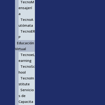
TecnoM
ensajerí
a
TecnoA
utómata
TecnoER
P
Educación
Virtual
TecnoeL
earning
TecnoSc
hool
TecnoIn
stitute
Servicio
s de
Capacita