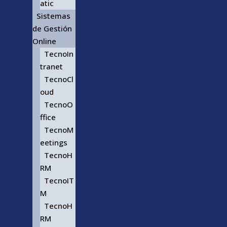
atic
Sistemas
de Gestión
Online
TecnoIn
tranet
TecnoCl
oud
TecnoO
ffice
TecnoM
eetings
TecnoH
RM
TecnoIT
M
TecnoH
RM