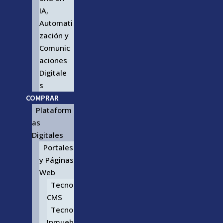
IA,
Automati
zación y
Comunic
aciones
Digitale
s
COMPRAR
Plataform
as
Digitales
Portales
y Páginas
Web
Tecno
CMS
Tecno
Inmueb