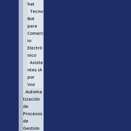
hat
Tecno
Bot
para
Comerc
io
Electró
nico
Asiste
ntes IA
por
Voz
Automa
tización
de
Procesos
de
Gestión