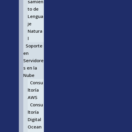
samien
to de
Lengua
je
Natura
l
Soporte
en
Servidore
s en la
Nube
Consu
ltoría
AWS
Consu
ltoría
Digital
Ocean