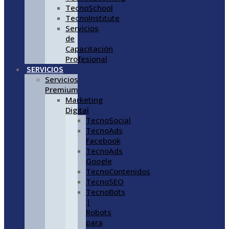
TecnoSchool
TecnoInstitute
Servicios
de
Capacitación
Profesional
SERVICIOS
Servicios
Premium
Marketing
Digital
TecnoSocial
TecnoAds
Facebook
TecnoAds
Google
TecnoContenidos
TecnoSEO
TecnoBots
|
Robots
para