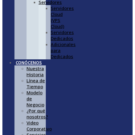
Servidores
Servidores
Cloud
(VPS
Cloud)
Servidores
Dedicados
Adicionales
para
Dedicados
CONÓCENOS
Nuestra
Historia
Línea de
Tiempo
Modelo
de
Negocio
¿Por qué
nosotros?
Video
Corporativo
Servicios