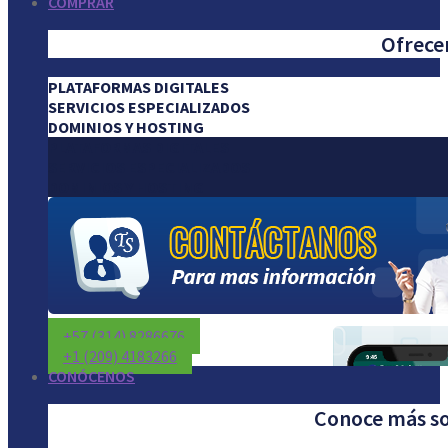
COMPRAR
Ofrecem
PLATAFORMAS DIGITALES
SERVICIOS ESPECIALIZADOS
DOMINIOS Y HOSTING
PLATAFORMAS DIGITALES
SERVICIOS ESPECIALIZADOS
DOMINIOS Y HOSTING
+57 (314) 8286676
+1 (209) 4183266
CONÓCENOS
Conoce más so