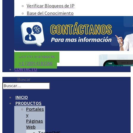
Verificar Bloqueos de IP
Base del Conocimiento
+57 (314) 8286676
+1 (209) 4183266
CONTACTO
Buscar
INICIO
PRODUCTOS
Portales
y
Páginas
Web
TecnoCMS