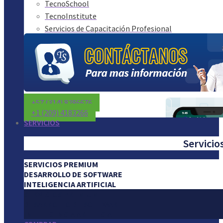
TecnoSchool
TecnoInstitute
Servicios de Capacitación Profesional
+57 (314) 8286676
+1 (209) 4183266
SERVICIOS
Servicio
SERVICIOS PREMIUM
DESARROLLO DE SOFTWARE
INTELIGENCIA ARTIFICIAL
SERVICIOS PREMIUM
DESARROLLO DE SOFTWARE
INTELIGENCIA ARTIFICIAL