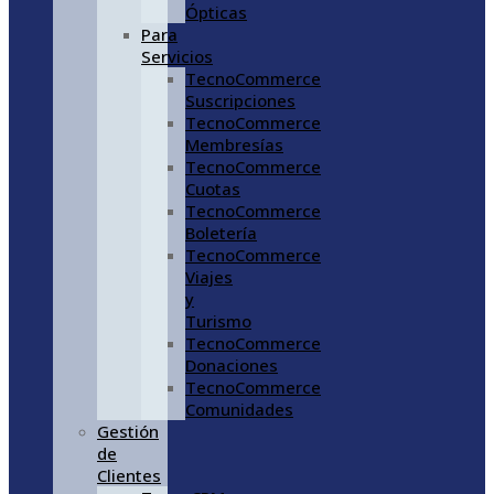
Ópticas
Para
Servicios
TecnoCommerce
Suscripciones
TecnoCommerce
Membresías
TecnoCommerce
Cuotas
TecnoCommerce
Boletería
TecnoCommerce
Viajes
y
Turismo
TecnoCommerce
Donaciones
TecnoCommerce
Comunidades
Gestión
de
Clientes