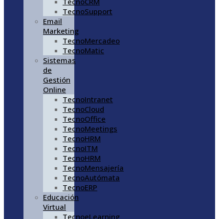
TecnoCRM
TecnoSupport
Email
Marketing
TecnoMercadeo
TecnoMatic
Sistemas
de
Gestión
Online
TecnoIntranet
TecnoCloud
TecnoOffice
TecnoMeetings
TecnoHRM
TecnoITM
TecnoHRM
TecnoMensajería
TecnoAutómata
TecnoERP
Educación
Virtual
TecnoeLearning