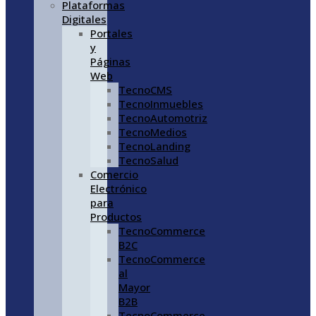
Plataformas
Digitales
Portales
y
Páginas
Web
TecnoCMS
TecnoInmuebles
TecnoAutomotriz
TecnoMedios
TecnoLanding
TecnoSalud
Comercio
Electrónico
para
Productos
TecnoCommerce
B2C
TecnoCommerce
al
Mayor
B2B
TecnoCommerce