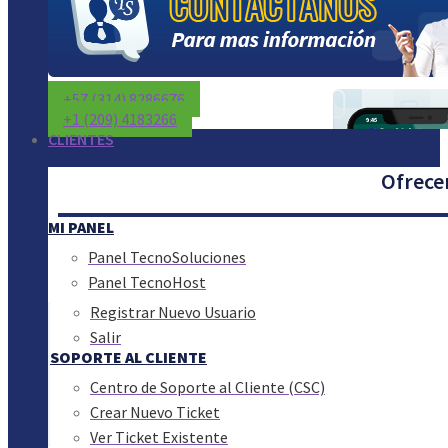
+57 (314) 8286676
+1 (209) 4183266
CLIENTES
Ofrecem
MI PANEL
Panel TecnoSoluciones
Panel TecnoHost
Registrar Nuevo Usuario
Salir
SOPORTE AL CLIENTE
Centro de Soporte al Cliente (CSC)
Crear Nuevo Ticket
Ver Ticket Existente