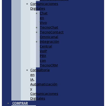
Comunicaciones
Digitales
Chat
en
Vivo
TecnoChat
TecnoContact
Omnicanal
Integración
Central
VoIP
PBX
con
TecnoCRM
Consultoría
en
IA,
Automatización
y
Comunicaciones
Digitales
COMPRAR