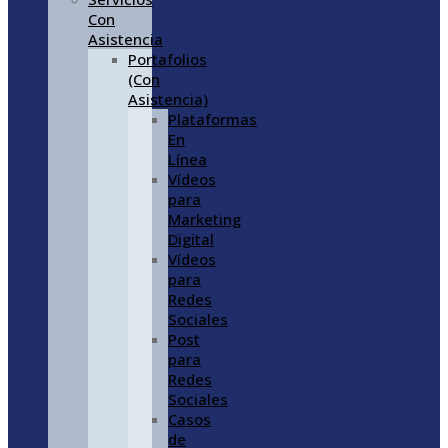
Con
Asistencia
Portafolios
(Con
Asistencia)
Plataformas
En
Línea
Vídeos
para
Marketing
Digital
Vídeos
para
Redes
Sociales
Post
para
Redes
Sociales
Casos
de