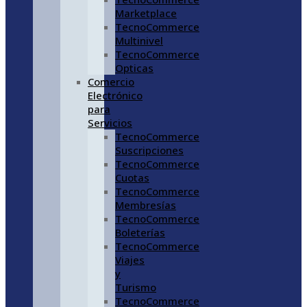
Marketplace
TecnoCommerce
Multinivel
TecnoCommerce
Opticas
Comercio
Electrónico
para
Servicios
TecnoCommerce
Suscripciones
TecnoCommerce
Cuotas
TecnoCommerce
Membresías
TecnoCommerce
Boleterías
TecnoCommerce
Viajes
y
Turismo
TecnoCommerce