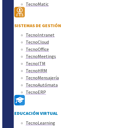
TecnoMatic
SISTEMAS DE GESTIÓN
TecnoIntranet
TecnoCloud
TecnoOffice
TecnoMeetings
TecnoITM
TecnoHRM
TecnoMensajería
TecnoAutómata
TecnoERP
EDUCACIÓN VIRTUAL
TecnoLearning