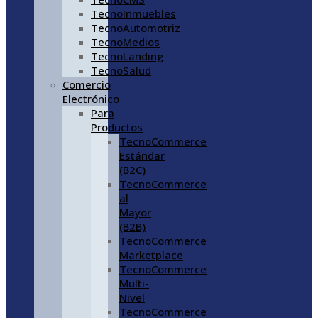
TecnoInmuebles
TecnoAutomotriz
TecnoMedios
TecnoLanding
TecnoSalud
Comercio
Electrónico
Para
Productos
TecnoCommerce
Estándar
(B2C)
TecnoCommerce
al
Mayor
(B2B)
TecnoCommerce
Marketplace
TecnoCommerce
Multi-
Nivel
TecnoCommerce