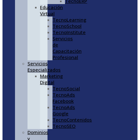
TecnoERP
Educación
Virtual
TecnoLearning
TecnoSchool
TecnoInstitute
Servicios
de
Capacitación
Profesional
Servicios
Especializados
Marketing
Digital
TecnoSocial
TecnoAds
Facebook
TecnoAds
Google
TecnoContenidos
TecnoSEO
Dominios
y