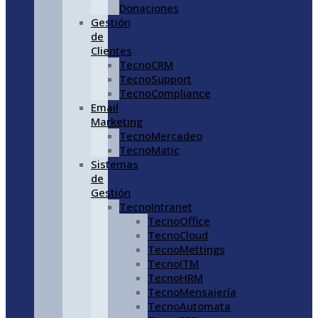
Donaciones
Gestión
de
Clientes
TecnoCRM
TecnoSupport
TecnoCompliance
Email
Marketing
TecnoMercadeo
TecnoMatic
Sistemas
de
Gestión
TecnoIntranet
TecnoOffice
TecnoCloud
TecnoMettings
TecnoITM
TecnoHRM
TecnoMensajería
TecnoAutomata