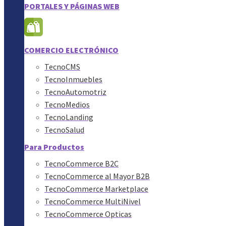
PORTALES Y PÁGINAS WEB
COMERCIO ELECTRÓNICO
TecnoCMS
TecnoInmuebles
TecnoAutomotriz
TecnoMedios
TecnoLanding
TecnoSalud
Para Productos
TecnoCommerce B2C
TecnoCommerce al Mayor B2B
TecnoCommerce Marketplace
TecnoCommerce MultiNivel
TecnoCommerce Opticas