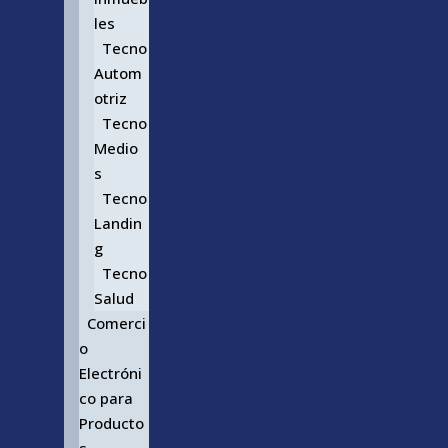
les
Tecno
Autom
otriz
Tecno
Medio
s
Tecno
Landin
g
Tecno
Salud
Comerci
o
Electróni
co para
Producto