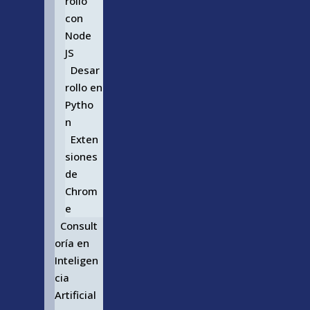
rollo
con
Node
JS
Desar
rollo en
Pytho
n
Exten
siones
de
Chrom
e
Consult
oría en
Inteligen
cia
Artificial