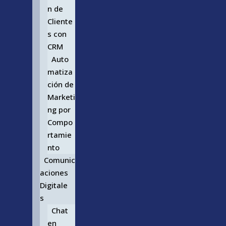
n de
Cliente
s con
CRM
Auto
matiza
ción de
Marketi
ng por
Compo
rtamie
nto
Comunic
aciones
Digitale
s
Chat
en