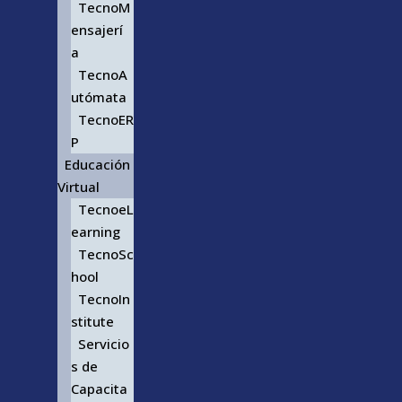
TecnoM
ensajerí
a
TecnoA
utómata
TecnoER
P
Educación
Virtual
TecnoeL
earning
TecnoSc
hool
TecnoIn
stitute
Servicio
s de
Capacita