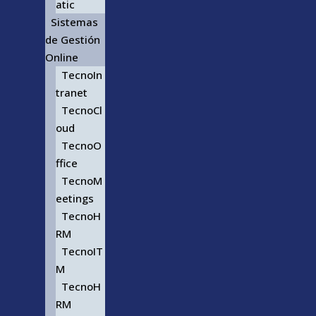
atic
Sistemas
de Gestión
Online
TecnoIn
tranet
TecnoCl
oud
TecnoO
ffice
TecnoM
eetings
TecnoH
RM
TecnoIT
M
TecnoH
RM