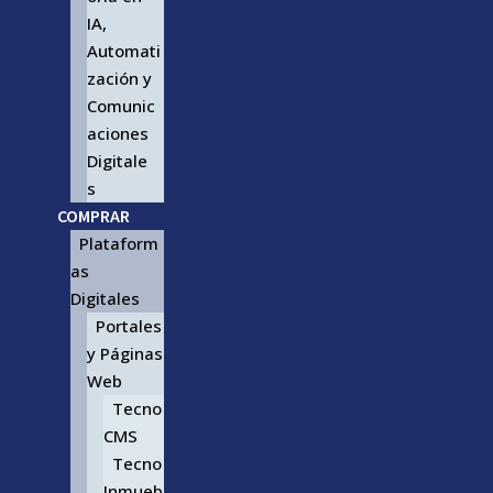
IA,
Automati
zación y
Comunic
aciones
Digitale
s
COMPRAR
Plataform
as
Digitales
Portales
y Páginas
Web
Tecno
CMS
Tecno
Inmueb