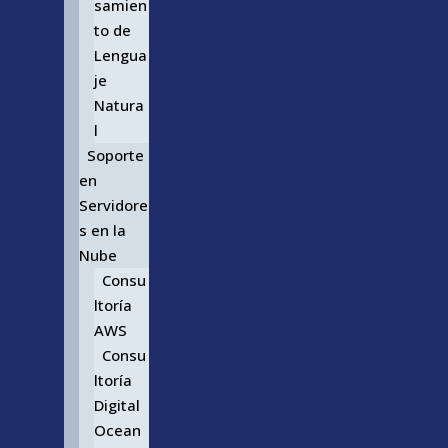
samien
to de
Lengua
je
Natura
l
Soporte
en
Servidore
s en la
Nube
Consu
ltoría
AWS
Consu
ltoría
Digital
Ocean