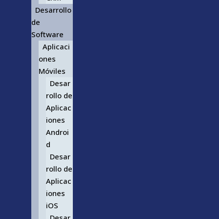
Desarrollo
de
Software
Aplicaci
ones
Móviles
Desar
rollo de
Aplicac
iones
Androi
d
Desar
rollo de
Aplicac
iones
iOS
Desar