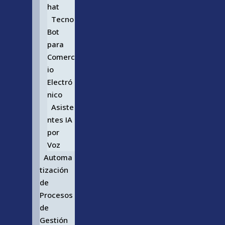
hat
Tecno
Bot
para
Comerc
io
Electró
nico
Asiste
ntes IA
por
Voz
Automa
tización
de
Procesos
de
Gestión