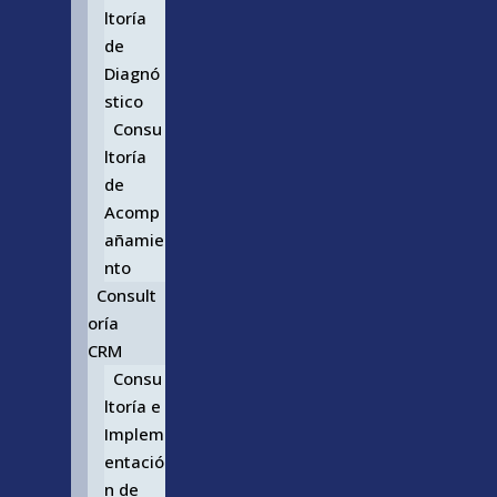
ltoría
de
Diagnó
stico
Consu
ltoría
de
Acomp
añamie
nto
Consult
oría
CRM
Consu
ltoría e
Implem
entació
n de