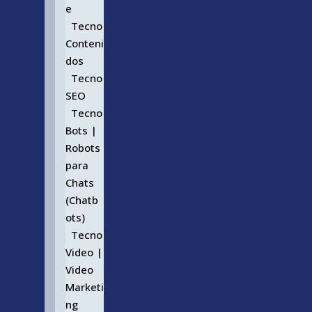
e
Tecno
Conteni
dos
Tecno
SEO
Tecno
Bots |
Robots
para
Chats
(Chatb
ots)
Tecno
Video |
Video
Marketi
ng