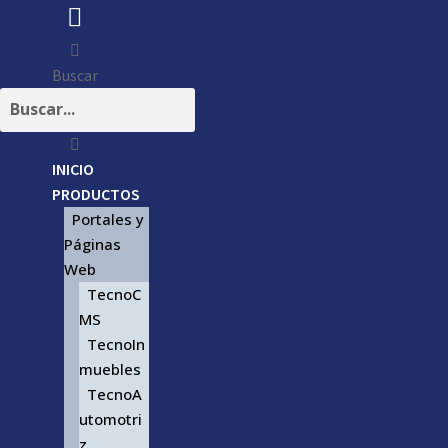
Buscar
INICIO
PRODUCTOS
Portales y
Páginas
Web
TecnoC
MS
TecnoIn
muebles
TecnoA
utomotri
z