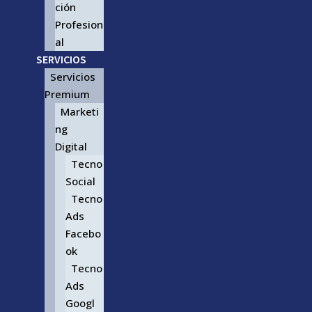
ción
Profesion
al
SERVICIOS
Servicios
Premium
Marketi
ng
Digital
Tecno
Social
Tecno
Ads
Facebo
ok
Tecno
Ads
Googl