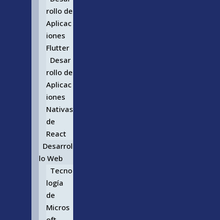
rollo de
Aplicac
iones
Flutter
Desar
rollo de
Aplicac
iones
Nativas
de
React
Desarrol
lo Web
Tecno
logía
de
Micros
oft